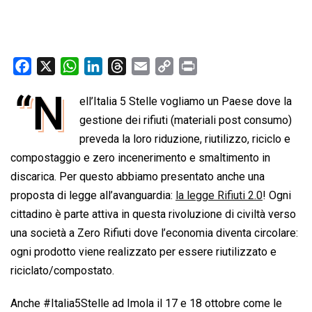
F
X
W
L
T
E
C
P
a
h
i
h
m
o
r
“N
ell’Italia 5 Stelle vogliamo un Paese dove la
c
a
n
r
a
p
i
e
t
gestione dei rifiuti (materiali post consumo)
k
e
i
y
n
b
s
e
a
l
L
t
preveda la loro riduzione, riutilizzo, riciclo e
o
A
d
d
i
compostaggio e zero incenerimento e smaltimento in
o
p
I
s
n
discarica. Per questo abbiamo presentato anche una
k
p
n
k
proposta di legge all’avanguardia:
la legge Rifiuti 2.0
! Ogni
cittadino è parte attiva in questa rivoluzione di civiltà verso
una società a Zero Rifiuti dove l’economia diventa circolare:
ogni prodotto viene realizzato per essere riutilizzato e
riciclato/compostato.
Anche #Italia5Stelle ad Imola il 17 e 18 ottobre come le