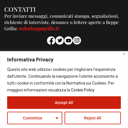
CONTATTI
Per inviare messaggi, comunicati stampa, segnalazioni,
richieste di interviste, denunce o lettere aperte a Beppe
Grillo:
web@beppegrillo.it
PUBBLICITA'
Informativa Privacy
Per la tua pubblicità su questo Blog:
Questo sito web utilizza i cookies per migliorare l'esperienza
pubblicita@beppegrillo.it
dell'utente. Continuando la navigazione l'utente acconsente a
tutti i cookie in conformità con la Normativa sui Cookies. Per
HOMEPAGE
COOKIE POLICY
PRIVACY POLICY
CONTATTI
maggiori informazioni visualizza la
Cookie Policy
Accept All
© Copyright 2026 - Il Blog di Beppe Grillo. All Rights Reserved - Powered by
happygrafic.com
Customize
Reject All