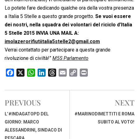
Lo potete fare dedicando qualche ora della vostra presenza
a Italia 5 Stelle a questo grande progetto.
Se vuoi essere
dei nostri, nella squadra dei volontari del riciclo d’Italia
5 Stelle 2015 INVIA UNA MAIL A:
imolazerorifiutiitalia5stelle2@gmail.com
Verrai contattato per partecipare a questa grande
rivoluzione di civiltà!”
M5S Parlamento
F
X
W
L
T
E
C
P
a
h
i
h
m
o
r
c
a
n
r
a
p
i
e
t
k
e
i
y
n
PREVIOUS
NEXT
b
s
e
a
l
L
t
o
A
d
d
i
L’#INDAGATOPD DEL
#MARINODIMETTITI E ROMA
o
p
I
s
n
GIORNO: MARCO
SUBITO AL VOTO!
k
p
n
k
ALESSANDRINI, SINDACO DI
PESCARA