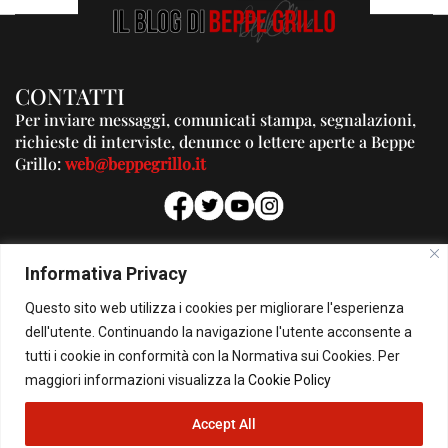
CONTATTI
Per inviare messaggi, comunicati stampa, segnalazioni,
richieste di interviste, denunce o lettere aperte a Beppe
Grillo:
web@beppegrillo.it
PUBBLICITA'
Informativa Privacy
Per la tua pubblicità su questo Blog:
pubblicita@beppegrillo.it
Questo sito web utilizza i cookies per migliorare l'esperienza
dell'utente. Continuando la navigazione l'utente acconsente a
tutti i cookie in conformità con la Normativa sui Cookies. Per
HOMEPAGE
COOKIE POLICY
PRIVACY POLICY
CONTATTI
maggiori informazioni visualizza la
Cookie Policy
© Copyright 2026 - Il Blog di Beppe Grillo. All Rights Reserved - Powered by
Accept All