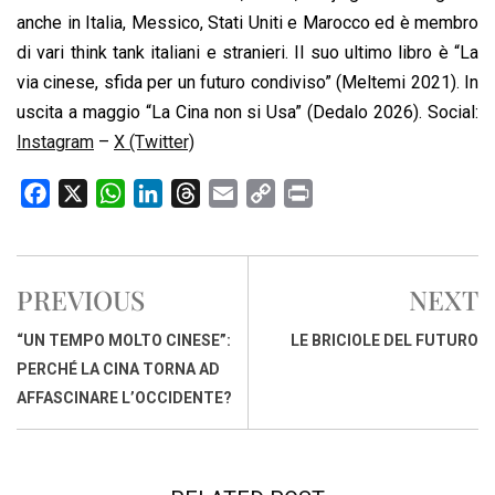
anche in Italia, Messico, Stati Uniti e Marocco ed è membro
di vari think tank italiani e stranieri. Il suo ultimo libro è “La
via cinese, sfida per un futuro condiviso” (Meltemi 2021). In
uscita a maggio “La Cina non si Usa” (Dedalo 2026). Social:
Instagram
–
X (Twitter)
F
X
W
L
T
E
C
P
a
h
i
h
m
o
r
c
a
n
r
a
p
i
e
t
k
e
i
y
n
PREVIOUS
NEXT
b
s
e
a
l
L
t
o
A
d
d
i
“UN TEMPO MOLTO CINESE”:
LE BRICIOLE DEL FUTURO
o
p
I
s
n
PERCHÉ LA CINA TORNA AD
k
p
n
k
AFFASCINARE L’OCCIDENTE?