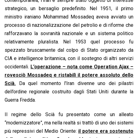
contemporanea, l’Iran è sempre stato oggetto di interesse
strategico, un bersaglio predefinito. Nel 1951, il primo
ministro iraniano Mohammad Mossadeq aveva avviato un
processo di nazionalizzazione del petrolio e di riforme che
rafforzavano la sovranità nazionale e un sistema politico
relativamente pluralista. Nel 1953 quel processo fu
spezzato bruscamente dal colpo di Stato organizzato da
CIA e intelligence britannica, con il sostegno di altri servizi
occidentali.
L’operazione – nota come Operation Ajax –
rovesciò Mossadeq e ristabilì il potere assoluto dello
Scià.
Da quel momento l’Iran divenne uno dei pilastri
dell’ordine regionale costruito dagli Stati Uniti durante la
Guerra Fredda.
Il regime dello Scià fu presentato come un alleato
“modernizzatore”, ma nella realtà si trattò di uno dei sistemi
più repressivi del Medio Oriente:
il potere era sostenuto