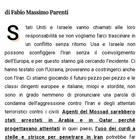
a
h
i
h
m
o
r
c
a
n
r
a
p
i
di Fabio Massimo Parenti
e
t
k
e
i
y
n
S
b
s
e
a
l
L
t
tati Uniti e Israele vanno chiamati alle loro
o
A
d
d
i
responsabilità se non vogliamo farci trascinare in
o
p
I
s
n
un conflitto senza ritorno. Usa e Israele non
k
p
n
k
possono sconfiggere l’Iran senza il coinvolgimento
dell’Europa, e per questo stanno già cercando l’incidente. Ci
hanno testato con l’Ucraina, proveranno a costringerci anche
con l’Iran. Ci stiamo giocando il futuro pezzo per pezzo e le
classi dirigenti europee e italiane, miopi e stordite, non
sono in grado nemmeno di pronunciare una parola di
condanna dell’aggressione contro l’Iran e degli attentati
terroristici contro i civili.
Agenti del Mossad sarebbero
stati arrestati in Arabia e in Qatar perché
progettavano attentati
in quei paesi,
l’uso dei curdi a
stelle e strisce per penetrare in Iran
potrebbe far