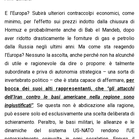
E l’Europa? Subirà ulteriori contraccolpi economici, come
minimo, per l’effetto sui prezzi indotto dalla chiusura di
Hormuz e probabilmente anche di Bab el Mandeb, dopo
aver ridotto drasticamente le forniture di gas e petrolio
dalla Russia negli ultimi anni. Ma come sta reagendo
l’Europa? Nessuno la ascolta, anche perché non ha alcunché
di utile e ragionevole da dire o proporre: è talmente
subordinata e priva di autonomia strategica – una sorta di
invertebrato politico – che è stata capace di affermare,
per
bocca dei suoi alti rappresentanti, che
“gli attacchi
dell’Iran contro le basi americane nella regione sono
ingiustificati”
.
Se questa non è abdicazione alla ragione,
può essere solo ed esclusivamente una scelta deliberata di
schieramento. Peraltro, le basi militari, le alleanze e le
dinamiche del sistema US-NATO rendono l’UE
potenzialmente coinvolta in ogni escalation. Eppure il