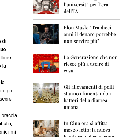
0
l’università per l’era
6
dell’IA
2
0
Elon Musk: “Tra dieci
0
anni il denaro potrebbe
7
non servire più”
e di
2
gue.
0
La Generazione che non
0
ultimo
8
riesce più a uscire di
 la
casa
2
0
ole
0
Gli allevamenti di polli
i
, e poi
9
stanno alimentando i
ascere
batteri della diarrea
2
umana
0
1
, braccia
0
In Cina ora si affitta
balia,
mezzo letto: la nuova
2
nici, mi
frontiera del risparmio