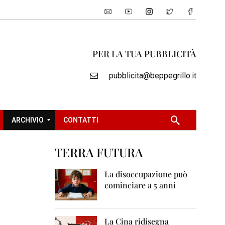
PER LA TUA PUBBLICITÀ
pubblicita@beppegrillo.it
ARCHIVIO
CONTATTI
TERRA FUTURA
2
0
La disoccupazione può
0
cominciare a 5 anni
5
2
0
La Cina ridisegna