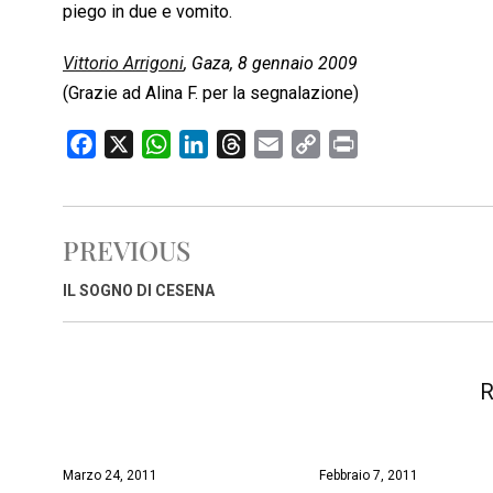
piego in due e vomito.
Vittorio Arrigoni
, Gaza, 8 gennaio 2009
(Grazie ad Alina F. per la segnalazione)
F
X
W
L
T
E
C
P
a
h
i
h
m
o
r
c
a
n
r
a
p
i
e
t
k
e
i
y
n
PREVIOUS
b
s
e
a
l
L
t
o
A
d
d
i
IL SOGNO DI CESENA
o
p
I
s
n
k
p
n
k
R
Marzo 24, 2011
Febbraio 7, 2011