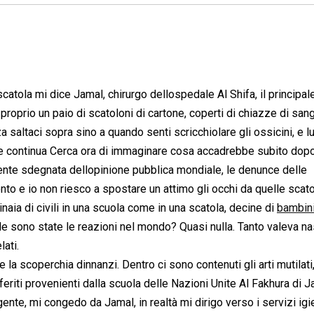
 scatola mi dice Jamal, chirurgo dellospedale Al Shifa, il principal
proprio un paio di scatoloni di cartone, coperti di chiazze di san
rza saltaci sopra sino a quando senti scricchiolare gli ossicini, e l
tore continua Cerca ora di immaginare cosa accadrebbe subito dopo
ente sdegnata dellopinione pubblica mondiale, le denunce delle
conto e io non riesco a spostare un attimo gli occhi da quelle scat
inaia di civili in una scuola come in una scatola, decine di
bambin
ale sono state le reazioni nel mondo? Quasi nulla. Tanto valeva n
ati.
 la scoperchia dinnanzi. Dentro ci sono contenuti gli arti mutilati
feriti provenienti dalla scuola delle Nazioni Unite Al Fakhura di Ja
gente, mi congedo da Jamal, in realtà mi dirigo verso i servizi igie