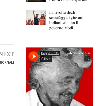
0
1
1
La rivolta degli
scarafaggi: i giovani
2
0
indiani sfidano il
1
governo Modi
2
2
0
1
NEXT
3
2
 GIORNALI
0
1
4
2
0
1
5
2