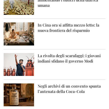
umana
In Cina ora si affitta mezzo letto: la
nuova frontiera del risparmio
La rivolta degli scarafaggi: i giovani
indiani sfidano il governo Modi
Negli archivi di un convento spunta
l’antenata della Coca-Cola