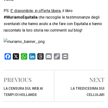
PS:
E’ disponibile, in offerta libera
, il libro
#MuriamoEquitalia
che raccoglie le testimonianze degli
sventurati che hanno avuto a che fare con Equitalia e hanno
raccontato la loro storia nei commenti sul blog!
F
X
W
L
T
E
C
P
a
h
i
h
m
o
r
c
a
n
r
a
p
i
e
t
k
e
i
y
n
PREVIOUS
NEXT
b
s
e
a
l
L
t
o
A
d
d
i
LA CENSURA SUL WEB AI
LA TREDICESIMA SUI
o
p
I
s
n
TEMPI DI HOLLANDE
CELLULARI
k
p
n
k