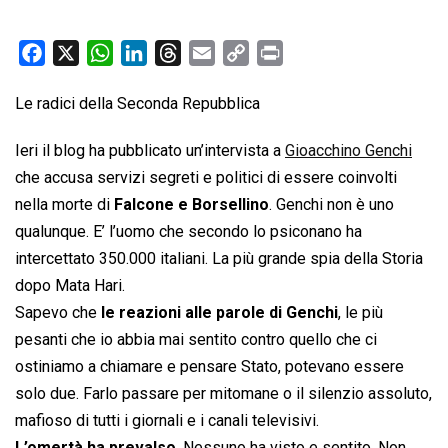
F
X
W
L
T
E
C
P
a
h
i
h
m
o
r
Le radici della Seconda Repubblica
c
a
n
r
a
p
i
e
t
k
e
i
y
n
Ieri il blog ha pubblicato un’intervista a
Gioacchino Genchi
b
s
e
a
l
L
t
che accusa servizi segreti e politici di essere coinvolti
o
A
d
d
i
nella morte di
Falcone e Borsellino
. Genchi non è uno
o
p
I
s
n
qualunque. E’ l’uomo che secondo lo psiconano ha
k
p
n
k
intercettato 350.000 italiani. La più grande spia della Storia
dopo Mata Hari.
Sapevo che
le reazioni alle parole di Genchi
, le più
pesanti che io abbia mai sentito contro quello che ci
ostiniamo a chiamare e pensare Stato, potevano essere
solo due. Farlo passare per mitomane o il silenzio assoluto,
mafioso di tutti i giornali e i canali televisivi.
L’omertà ha prevalso
. Nessuno ha visto e sentito. Non