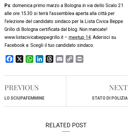
Ps
: domenica primo marzo a Bologna in via dello Scalo 21
alle ore 15.30 si terrà l’assemblea aperta alla città per
l’elezione del candidato sindaco per la Lista Civica Beppe
Grillo di Bologna certificata dal blog. Non mancate!
www.listacivicabeppegrillo.it –
meetup 14
. Aderisci su
Facebook a: Scegli il tuo candidato sindaco.
F
X
W
L
T
E
C
P
a
h
i
h
m
o
r
c
a
n
r
a
p
i
e
t
k
e
i
y
n
PREVIOUS
NEXT
b
s
e
a
l
L
t
o
A
d
d
i
LO SCIUPAFEMMINE
STATO DI POLIZIA
o
p
I
s
n
k
p
n
k
RELATED POST