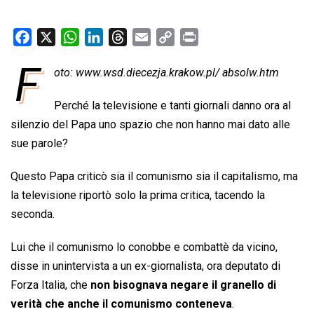
F
X
W
L
T
E
C
P
a
h
i
h
m
o
r
F
oto: www.wsd.diecezja.krakow.pl/ absolw.htm
c
a
n
r
a
p
i
e
t
k
e
i
y
n
Perché la televisione e tanti giornali danno ora al
b
s
e
a
l
L
t
silenzio del Papa uno spazio che non hanno mai dato alle
o
A
d
d
i
sue parole?
o
p
I
s
n
k
p
n
k
Questo Papa criticò sia il comunismo sia il capitalismo, ma
la televisione riportò solo la prima critica, tacendo la
seconda.
Lui che il comunismo lo conobbe e combattè da vicino,
disse in unintervista a un ex-giornalista, ora deputato di
Forza Italia, che
non bisognava negare il granello di
verità che anche il comunismo conteneva
.