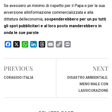
Se avessero un minimo di rispetto per il Papa e per la sua
avversione allinformazione commercializzata e alla
dittatura delleconomia,
sospenderebbero per un po tutti
gli spot pubblicitari e al loro posto manderebbero in
onda le sue parole
.
F
X
W
L
T
E
C
P
a
h
i
h
m
o
r
c
a
n
r
a
p
i
e
t
k
e
i
y
n
PREVIOUS
NEXT
b
s
e
a
l
L
t
o
A
d
d
i
CORAGGIO ITALIA
DISASTRO AMBIENTALE:
o
p
I
s
n
MENO MALE CON
k
p
n
k
LASSICURAZIONE