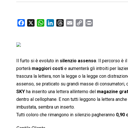
F
X
W
L
T
E
C
P
a
h
i
h
m
o
r
c
a
n
r
a
p
i
e
t
k
e
i
y
n
b
s
e
a
l
L
t
o
A
d
d
i
Il furto si è evoluto in
silenzio assenso
. Il percorso è 
o
p
I
s
n
porterà
maggiori costi
e aumenterà gli introiti per laz
k
p
n
k
trascura la lettera, non la legge o la legge con distrazion
assenso, se praticato su grandi masse di consumatori, cr
SKY
ha inserito una
lettera
allinterno del
magazine grat
dentro al cellophane. E non tutti leggono la lettera anche
imbustata, sembra un inserto.
Tutti coloro che rimangono in silenzio pagheranno
0,90 