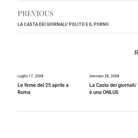
e
t
k
e
i
y
n
PREVIOUS
b
s
e
a
l
L
t
o
A
d
d
i
LA CASTA DEI GIORNALI/ POLITO E IL PORNO
o
p
I
s
n
k
p
n
k
R
Luglio 17, 2008
Gennaio 28, 2008
Le firme del 25 aprile a
La Casta dei giornali/ 
Roma
è una ONLUS