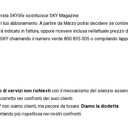
ivista SKYlife sostituisce SKY Magazine.
l tuo abbonamento. A partire da Marzo potrai decidere se contin
rà indicato in fattura, oppure ricevere inclusa nellattuale prezzo d
i SKY chiamando il numero verde 800 835 005 o compilando lapp
di servizi non richiesti
con il meccanismo del silenzio assens
rretto nei confronti dei suoi clienti.
Y non siamo clienti, ma pecore da tosare.
Diamo la disdetta
ando più rispettosa nei nostri confronti.