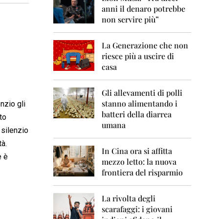
0
anni il denaro potrebbe
6
non servire più”
2
0
La Generazione che non
0
7
riesce più a uscire di
casa
2
0
0
Gli allevamenti di polli
8
stanno alimentando i
nzio gli
batteri della diarrea
to
2
umana
0
 silenzio
0
tà.
9
In Cina ora si affitta
e è
mezzo letto: la nuova
2
frontiera del risparmio
0
1
0
La rivolta degli
scarafaggi: i giovani
2