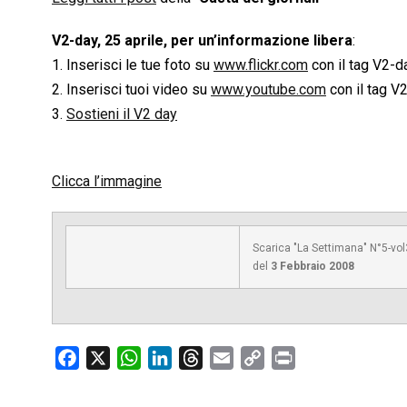
V2-day, 25 aprile, per un’informazione libera
:
1. Inserisci le tue foto su
www.flickr.com
con il tag V2-d
2. Inserisci tuoi video su
www.youtube.com
con il tag V
3.
Sostieni il V2 day
Clicca l’immagine
Scarica "La Settimana" N°5-vol
del
3 Febbraio 2008
F
X
W
L
T
E
C
P
a
h
i
h
m
o
r
c
a
n
r
a
p
i