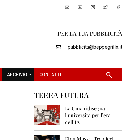
PER LA TUA PUBBLICITÀ
pubblicita@beppegrillo.it
ARCHIVIO
CONTATTI
TERRA FUTURA
2
0
La Cina ridisegna
0
l’università per l’era
5
dell’IA
2
0
Elon Musk: “Tra dieci