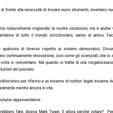
i fronte alla necessità di trovare nuovi strumenti, inventarci n
amo notevolmente migliorato le nostre condizioni, ma è anche 
ntative di tutto il mondo scricchiolano, sanno di antico. Fa
o qualcosa di diverso rispetto ai sistemi democratici. Dovu
no continuamente innovazione, così come gli scienziati, che si
i volta si reinventano. Ma quando si tratta di una riorganizzazi
luzioni del passato.
olkloristico per riferirsi a un insieme di roditori legati insieme d
raramente mentre ancora in vita.
mocrazie rappresentative.
erebbero fare, diceva Mark Twain. E allora perchè votare? Pe