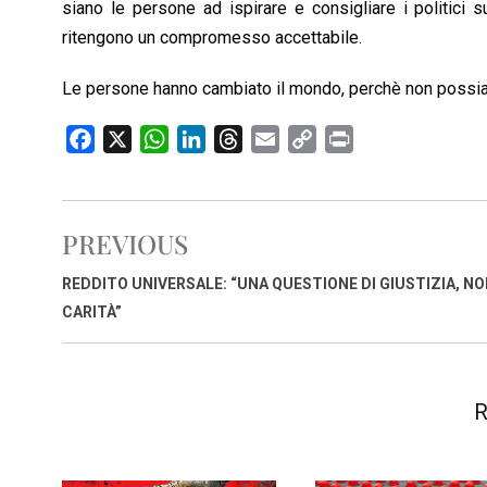
siano le persone ad ispirare e consigliare i politic
ritengono un compromesso accettabile.
Le persone hanno cambiato il mondo, perchè non possia
F
X
W
L
T
E
C
P
a
h
i
h
m
o
r
c
a
n
r
a
p
i
e
t
k
e
i
y
n
PREVIOUS
b
s
e
a
l
L
t
o
A
d
d
i
REDDITO UNIVERSALE: “UNA QUESTIONE DI GIUSTIZIA, NO
o
p
I
s
n
CARITÀ”
k
p
n
k
R