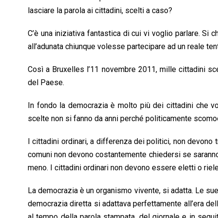
lasciare la parola ai cittadini, scelti a caso?
C’è una iniziativa fantastica di cui vi voglio parlare. Si 
all’adunata chiunque volesse partecipare ad un reale ten
Così a Bruxelles l’11 novembre 2011, mille cittadini scelt
del Paese.
In fondo la democrazia è molto più dei cittadini che v
scelte non si fanno da anni perché politicamente scom
I cittadini ordinari, a differenza dei politici, non devono t
comuni non devono costantemente chiedersi se saranno rie
meno. I cittadini ordinari non devono essere eletti o riele
La democrazia è un organismo vivente, si adatta. Le su
democrazia diretta si adattava perfettamente all’era de
al tempo della parola stampata, del giornale e in seguit