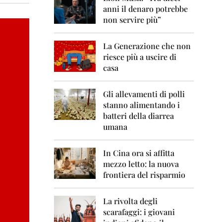
0
anni il denaro potrebbe
6
non servire più”
2
0
La Generazione che non
0
7
riesce più a uscire di
casa
2
0
0
Gli allevamenti di polli
8
stanno alimentando i
batteri della diarrea
2
umana
0
0
9
In Cina ora si affitta
mezzo letto: la nuova
2
frontiera del risparmio
0
1
0
La rivolta degli
scarafaggi: i giovani
2