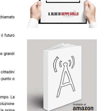
 chiamato
il futuro
le grandi
 cittadini
o punto o
tempo. La
soluzione
 la prima