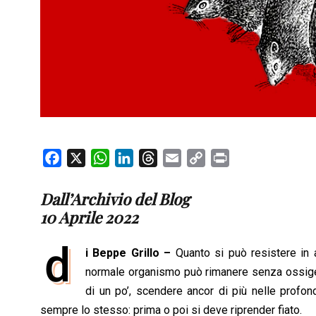
F
X
W
L
T
E
C
P
a
h
i
h
m
o
r
c
a
n
r
a
p
i
Dall’Archivio del Blog
e
t
k
e
i
y
n
10 Aprile 2022
b
s
e
a
l
L
t
d
o
A
d
d
i
i Beppe Grillo –
Quanto si può resistere in a
o
p
I
s
n
normale organismo può rimanere senza ossigeno
k
p
n
k
di un po’, scendere ancor di più nelle profondi
sempre lo stesso: prima o poi si deve riprender fiato.