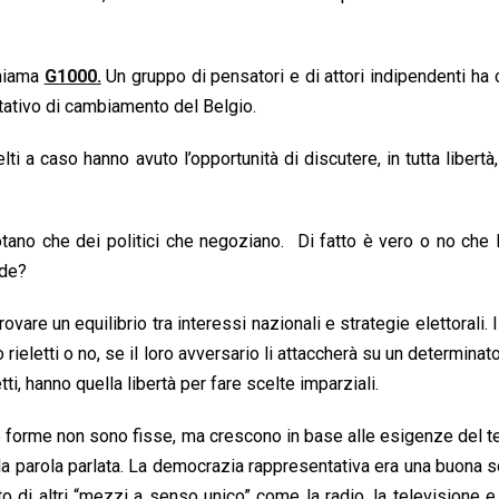
chiama
G1000.
Un gruppo di pensatori e di attori indipendenti ha
tativo di cambiamento del Belgio.
i a caso hanno avuto l’opportunità di discutere, in tutta libertà, 
otano che dei politici che negoziano. Di fatto è vero o no che 
ode?
rovare un equilibrio tra interessi nazionali e strategie elettorali. I
letti o no, se il loro avversario li attaccherà su un determinat
tti, hanno quella libertà per fare scelte imparziali.
e forme non sono fisse, ma crescono in base alle esigenze del 
lla parola parlata. La democrazia rappresentativa era una buona 
o di altri “mezzi a senso unico” come la radio, la televisione e