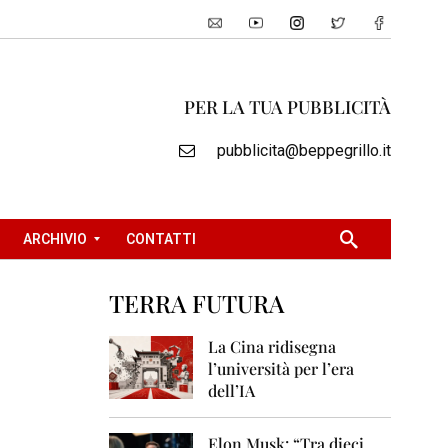
PER LA TUA PUBBLICITÀ
pubblicita@beppegrillo.it
ARCHIVIO
CONTATTI
TERRA FUTURA
2
0
La Cina ridisegna
0
l’università per l’era
5
dell’IA
2
0
Elon Musk: “Tra dieci