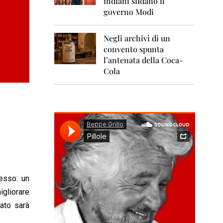
indiani sfidano il
0
1
governo Modi
1
Negli archivi di un
2
0
convento spunta
1
l’antenata della Coca-
2
Cola
2
0
1
3
2
0
1
4
2
esso: un
0
igliorare
1
5
tato sarà
2