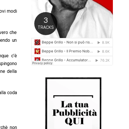
0
1
uovi modi
6
vero che
cendo un
nque c’è
 spingono
one della
alla coda
rchè non