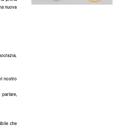
una nuova
mocrazia;
el nostro
 parlare,
ibile che