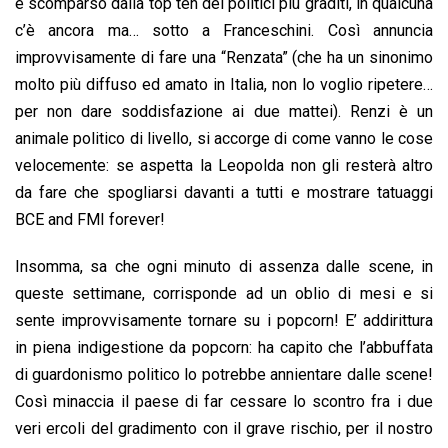
è scomparso dalla top ten dei politici più graditi, in qualcuna
c’è ancora ma… sotto a Franceschini. Così annuncia
improvvisamente di fare una “Renzata” (che ha un sinonimo
molto più diffuso ed amato in Italia, non lo voglio ripetere…
per non dare soddisfazione ai due mattei). Renzi è un
animale politico di livello, si accorge di come vanno le cose
velocemente: se aspetta la Leopolda non gli resterà altro
da fare che spogliarsi davanti a tutti e mostrare tatuaggi
BCE and FMI forever!
Insomma, sa che ogni minuto di assenza dalle scene, in
queste settimane, corrisponde ad un oblio di mesi e si
sente improvvisamente tornare su i popcorn! E’ addirittura
in piena indigestione da popcorn: ha capito che l’abbuffata
di guardonismo politico lo potrebbe annientare dalle scene!
Così minaccia il paese di far cessare lo scontro fra i due
veri ercoli del gradimento con il grave rischio, per il nostro