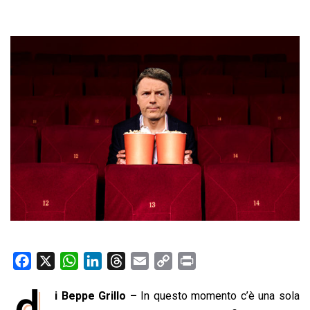
F
X
W
L
T
E
C
P
a
h
i
h
m
o
r
d
i Beppe Grillo –
In questo momento c’è una sola
c
a
n
r
a
p
i