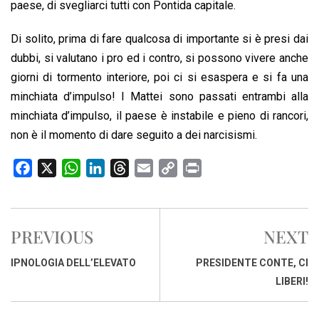
paese, di svegliarci tutti con Pontida capitale.
Di solito, prima di fare qualcosa di importante si è presi dai
dubbi, si valutano i pro ed i contro, si possono vivere anche
giorni di tormento interiore, poi ci si esaspera e si fa una
minchiata d’impulso! I Mattei sono passati entrambi alla
minchiata d’impulso, il paese è instabile e pieno di rancori,
non è il momento di dare seguito a dei narcisismi.
F
X
W
L
T
E
C
P
a
h
i
h
m
o
r
c
a
n
r
a
p
i
e
t
k
e
i
y
n
PREVIOUS
NEXT
b
s
e
a
l
L
t
o
A
d
d
i
IPNOLOGIA DELL’ELEVATO
PRESIDENTE CONTE, CI
o
p
I
s
n
LIBERI!
k
p
n
k