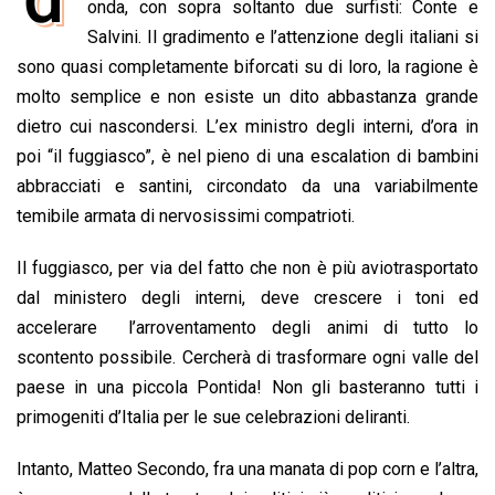
e
onda, con sopra soltanto due surfisti: Conte e
t
k
e
i
y
n
b
s
e
a
l
L
t
Salvini. Il gradimento e l’attenzione degli italiani si
o
A
d
d
i
sono quasi completamente biforcati su di loro, la ragione è
o
p
I
s
n
molto semplice e non esiste un dito abbastanza grande
k
p
n
k
dietro cui nascondersi. L’ex ministro degli interni, d’ora in
poi “il fuggiasco”, è nel pieno di una escalation di bambini
abbracciati e santini, circondato da una variabilmente
temibile armata di nervosissimi compatrioti.
Il fuggiasco, per via del fatto che non è più aviotrasportato
dal ministero degli interni, deve crescere i toni ed
accelerare l’arroventamento degli animi di tutto lo
scontento possibile. Cercherà di trasformare ogni valle del
paese in una piccola Pontida! Non gli basteranno tutti i
primogeniti d’Italia per le sue celebrazioni deliranti.
Intanto, Matteo Secondo, fra una manata di pop corn e l’altra,