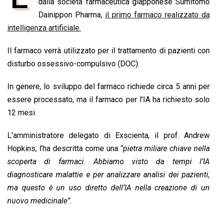
e
dalla società farmaceutica giapponese Sumitomo
t
k
e
i
y
n
b
s
e
a
l
L
t
Dainippon Pharma,
il primo farmaco realizzato da
o
A
d
d
i
intelligenza artificiale.
o
p
I
s
n
Il farmaco verrà utilizzato per il trattamento di pazienti con
k
p
n
k
disturbo ossessivo-compulsivo (DOC).
In genere, lo sviluppo del farmaco richiede circa 5 anni per
essere processato, ma il farmaco per l’IA ha richiesto solo
12 mesi.
L’amministratore delegato di Exscienta, il prof. Andrew
Hopkins, l’ha descritta come una
“pietra miliare chiave nella
scoperta di farmaci.
Abbiamo visto da tempi l’IA
diagnosticare malattie e per analizzare analisi dei pazienti,
ma questo è un uso diretto dell’IA nella creazione di un
nuovo medicinale”.