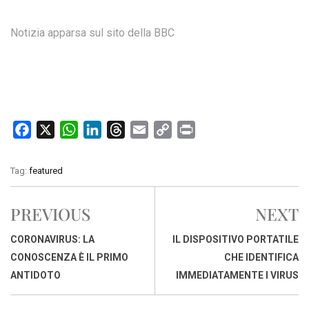
Notizia apparsa sul sito della BBC
F
X
W
L
T
E
C
P
a
h
i
h
m
o
r
c
a
n
r
a
p
i
Tag:
featured
e
t
k
e
i
y
n
b
s
e
a
l
L
t
PREVIOUS
NEXT
o
A
d
d
i
o
p
I
s
n
CORONAVIRUS: LA
IL DISPOSITIVO PORTATILE
k
p
n
k
CONOSCENZA È IL PRIMO
CHE IDENTIFICA
ANTIDOTO
IMMEDIATAMENTE I VIRUS