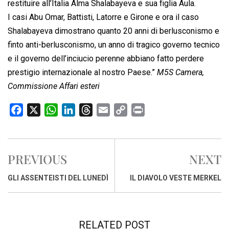
restituire all’Italia Alma Shalabayeva e sua figlia Aula.
I casi Abu Omar, Battisti, Latorre e Girone e ora il caso
Shalabayeva dimostrano quanto 20 anni di berlusconismo e
finto anti-berlusconismo, un anno di tragico governo tecnico
e il governo dell’inciucio perenne abbiano fatto perdere
prestigio internazionale al nostro Paese.”
M5S Camera,
Commissione Affari esteri
F
X
W
L
T
E
C
P
a
h
i
h
m
o
r
c
a
n
r
a
p
i
e
t
k
e
i
y
n
PREVIOUS
NEXT
b
s
e
a
l
L
t
o
A
d
d
i
GLI ASSENTEISTI DEL LUNEDÌ
IL DIAVOLO VESTE MERKEL
o
p
I
s
n
k
p
n
k
RELATED POST