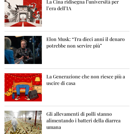
La Cina ridisegna l’università per
l’era dell’IA
Elon Musk: “Tra dieci anni il denaro
potrebbe non servire più”
La Generazione che non riesce più a
uscire di casa
Gli allevamenti di polli stanno
alimentando i batteri della diarrea
umana