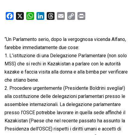
F
X
W
L
T
E
C
P
a
h
i
h
m
o
r
c
a
n
r
a
p
i
“Un Parlamento serio, dopo la vergognosa vicenda Alfano,
e
t
k
e
i
y
n
b
s
e
a
l
L
t
farebbe immediatamente due cose:
o
A
d
d
i
1. L’istituzione di una Delegazione Parlamentare (non solo
o
p
I
s
n
M5S) che si rechi in Kazakistan a parlare con le autorità
k
p
n
k
kazake e faccia visita alla donna e alla bimba per verificare
che stiano bene.
2. Procedere urgentemente (Presidente Boldrini sveglia!)
alla costituzione delle delegazioni parlamentari presso le
assemblee internazionali. La delegazione parlamentare
presso l’OSCE potrebbe lavorare in quella sede affinché il
Kazakistan (Paese che nel recente passato ha assunto la
Presidenza dell’OSCE) rispetti i diritti umani e accetti di