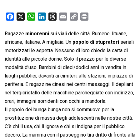
F
X
W
L
T
E
C
P
a
h
i
h
m
o
r
c
a
n
r
a
p
i
Ragazze
minorenni
sui viali delle città. Rumene, lituane,
e
t
k
e
i
y
n
africane, italiane. A migliaia. Un
popolo di stupratori
seriali
b
s
e
a
l
L
t
motorizzati le aspetta. Nessuno di loro chiede la carta di
o
A
d
d
i
identità alle piccole donne. Solo il prezzo per le diverse
o
p
I
s
n
modalità d’uso. Bambini di dieci/dodici anni in vendita in
k
p
n
k
luoghi pubblici, davanti ai cimiteri, alle stazioni, in piazze di
periferia. E ragazzine cinesi nei centri massaggi. Il depliant
nel tergicristallo delle macchine parcheggiate con indirizzo,
orari, immagini sorridenti con occhi a mandorla.
Il popolo dei bunga bunga non si commuove per la
prostituzione di massa degli adolescenti nelle nostre città.
C’è chi li usa, chi li ignora e chi si indigna per il pubblico
decoro. La mamma con il passeggino tira dritto di fronte alla