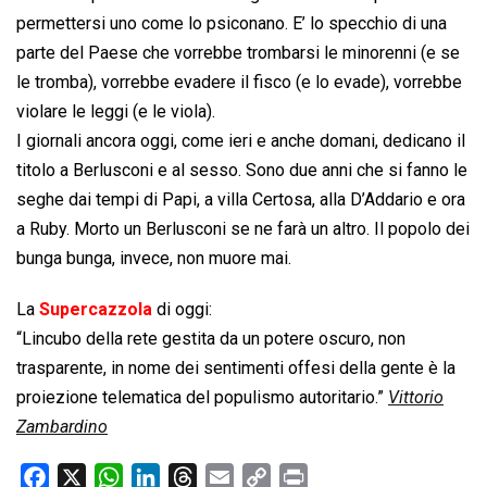
permettersi uno come lo psiconano. E’ lo specchio di una
parte del Paese che vorrebbe trombarsi le minorenni (e se
le tromba), vorrebbe evadere il fisco (e lo evade), vorrebbe
violare le leggi (e le viola).
I giornali ancora oggi, come ieri e anche domani, dedicano il
titolo a Berlusconi e al sesso. Sono due anni che si fanno le
seghe dai tempi di Papi, a villa Certosa, alla D’Addario e ora
a Ruby. Morto un Berlusconi se ne farà un altro. Il popolo dei
bunga bunga, invece, non muore mai.
La
Supercazzola
di oggi:
“Lincubo della rete gestita da un potere oscuro, non
trasparente, in nome dei sentimenti offesi della gente è la
proiezione telematica del populismo autoritario.”
Vittorio
Zambardino
F
X
W
L
T
E
C
P