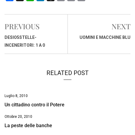
a
h
i
h
m
o
r
c
a
n
r
a
p
i
e
t
k
e
i
y
n
PREVIOUS
NEXT
b
s
e
a
l
L
t
o
A
d
d
i
DESIO5STELLE-
UOMINI E MACCHINE BLU
o
p
I
s
n
INCENERITORI: 1 A 0
k
p
n
k
RELATED POST
Luglio 8, 2010
Un cittadino contro il Potere
Ottobre 20, 2010
La peste delle banche