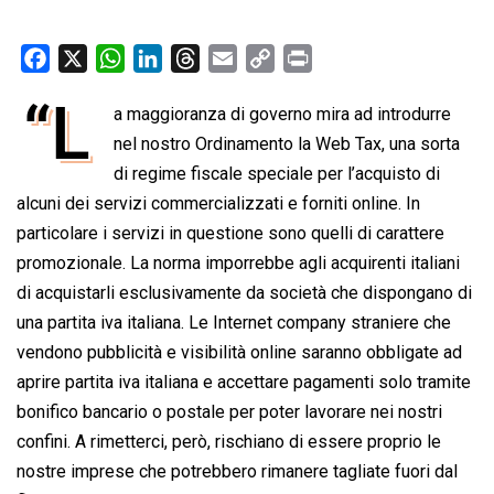
F
X
W
L
T
E
C
P
a
h
i
h
m
o
r
“L
a maggioranza di governo mira ad introdurre
c
a
n
r
a
p
i
e
nel nostro Ordinamento la Web Tax, una sorta
t
k
e
i
y
n
b
s
e
a
l
L
t
di regime fiscale speciale per l’acquisto di
o
A
d
d
i
alcuni dei servizi commercializzati e forniti online. In
o
p
I
s
n
particolare i servizi in questione sono quelli di carattere
k
p
n
k
promozionale. La norma imporrebbe agli acquirenti italiani
di acquistarli esclusivamente da società che dispongano di
una partita iva italiana. Le Internet company straniere che
vendono pubblicità e visibilità online saranno obbligate ad
aprire partita iva italiana e accettare pagamenti solo tramite
bonifico bancario o postale per poter lavorare nei nostri
confini. A rimetterci, però, rischiano di essere proprio le
nostre imprese che potrebbero rimanere tagliate fuori dal