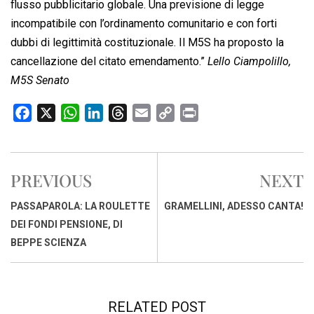
flusso pubblicitario globale. Una previsione di legge
incompatibile con l’ordinamento comunitario e con forti
dubbi di legittimità costituzionale. Il M5S ha proposto la
cancellazione del citato emendamento.”
Lello Ciampolillo,
M5S Senato
F
X
W
L
T
E
C
P
a
h
i
h
m
o
r
c
a
n
r
a
p
i
e
t
k
e
i
y
n
PREVIOUS
NEXT
b
s
e
a
l
L
t
o
A
d
d
i
PASSAPAROLA: LA ROULETTE
GRAMELLINI, ADESSO CANTA!
o
p
I
s
n
DEI FONDI PENSIONE, DI
k
p
n
k
BEPPE SCIENZA
RELATED POST