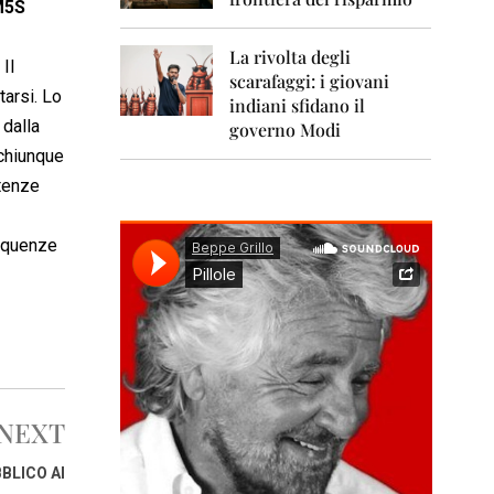
0
M5S
1
1
La rivolta degli
Il
scarafaggi: i giovani
2
arsi. Lo
0
indiani sfidano il
1
 dalla
governo Modi
2
 chiunque
tenze
2
0
1
requenze
3
2
0
1
4
2
0
NEXT
1
5
BLICO AI
2