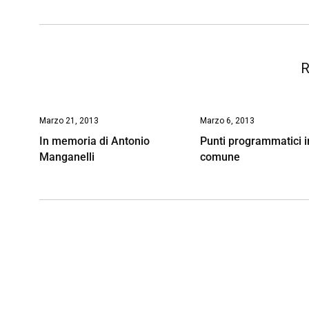
o
p
I
s
n
k
p
n
k
R
Marzo 21, 2013
Marzo 6, 2013
In memoria di Antonio
Punti programmatici i
Manganelli
comune