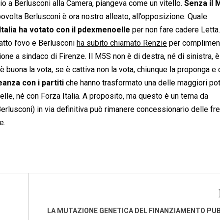
dio a Berlusconi alla Camera, piangeva come un vitello.
Senza il 
ovolta Berlusconi è ora nostro alleato, all’opposizione. Quale
Italia ha votato con il pdexmenoelle
per non fare cadere Letta. 
atto l’ovo e Berlusconi
ha subito chiamato Renzie
per compliment
ne a sindaco di Firenze. Il M5S non è di destra, né di sinistra, è
 è buona la vota, se è cattiva non la vota, chiunque la proponga e
anza con i partiti
che hanno trasformato una delle maggiori po
elle, né con Forza Italia. A proposito, ma questo è un tema da
erlusconi) in via definitiva può rimanere concessionario delle f
e.
LA MUTAZIONE GENETICA DEL FINANZIAMENTO PUB