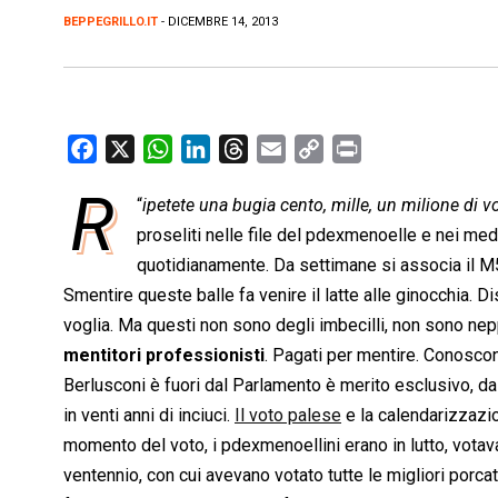
BEPPEGRILLO.IT
- DICEMBRE 14, 2013
F
X
W
L
T
E
C
P
a
h
i
h
m
o
r
R
“
ipetete una bugia cento, mille, un milione di vo
c
a
n
r
a
p
i
e
proseliti nelle file del pdexmenoelle e nei m
t
k
e
i
y
n
b
s
e
a
l
L
t
quotidianamente. Da settimane si associa il M
o
A
d
d
i
Smentire queste balle fa venire il latte alle ginocchia. Di
o
p
I
s
n
voglia. Ma questi non sono degli imbecilli, non sono nep
k
p
n
k
mentitori professionisti
. Pagati per mentire. Conoscono
Berlusconi è fuori dal Parlamento è merito esclusivo, da
in venti anni di inciuci.
Il voto palese
e la calendarizzazio
momento del voto, i pdexmenoellini erano in lutto, votava
ventennio, con cui avevano votato tutte le migliori porc