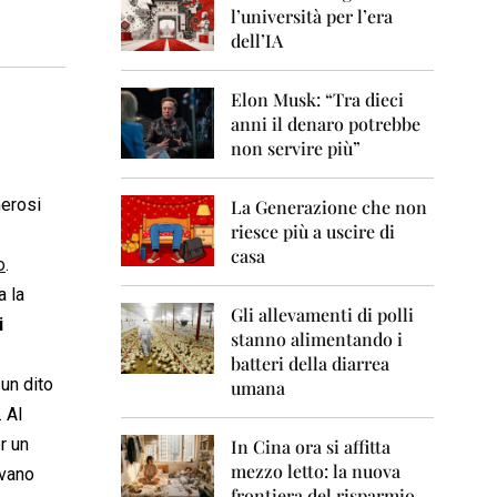
0
l’università per l’era
6
dell’IA
2
0
Elon Musk: “Tra dieci
0
anni il denaro potrebbe
7
non servire più”
2
0
merosi
La Generazione che non
0
8
riesce più a uscire di
casa
o
.
2
0
a la
0
Gli allevamenti di polli
i
9
stanno alimentando i
batteri della diarrea
2
un dito
umana
0
 Al
1
0
r un
In Cina ora si affitta
mezzo letto: la nuova
evano
2
frontiera del risparmio