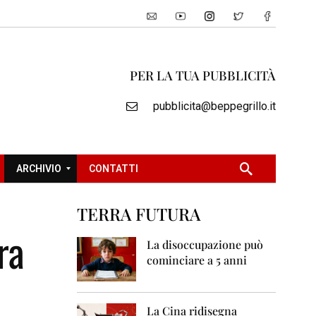
PER LA TUA PUBBLICITÀ
pubblicita@beppegrillo.it
ARCHIVIO
CONTATTI
TERRA FUTURA
2
ra
0
La disoccupazione può
0
cominciare a 5 anni
5
2
0
La Cina ridisegna