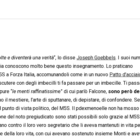
lte e diventerà una verità
“, lo disse
Joseph Goebbels
. I suoi nu
edia conoscono molto bene questo insegnamento. Lo praticano
5S a Forza Italia, accomunandoli come in un nuovo
Patto d’acciai
scutere con degli imbecilli ti fa passare per un imbecille. Ti pass
pure “
le menti raffinatissim
e” di cui parlò Falcone,
sono però de
 il mestiere, l’arte di sputtanare, di depistare, di confondere. Se
l punto di vista politico, del M5S. Il pdexmenoelle non ha mosso 
ne del noto pregiudicato sono stati possibili solo grazie al M5S.
no contro il loro vero segretario che li aveva mantenuti in vita pe
ate della loro vita, con cui avevano sostenuto insieme Monti e av