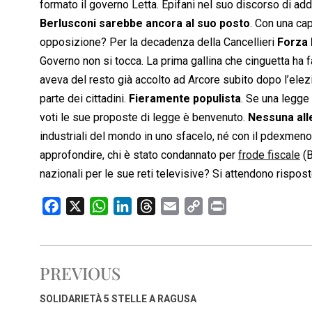
formato il governo Letta. Epifani nel suo discorso di ad
Berlusconi sarebbe ancora al suo posto
. Con una cap
opposizione? Per la decadenza della Cancellieri
Forza 
Governo non si tocca. La prima gallina che cinguetta ha f
aveva del resto già accolto ad Arcore subito dopo l’elezio
parte dei cittadini.
Fieramente populista
. Se una legge
voti le sue proposte di legge è benvenuto.
Nessuna alle
industriali del mondo in uno sfacelo, né con il pdexmeno
approfondire, chi è stato condannato per
frode fiscale
(B
nazionali per le sue reti televisive? Si attendono rispost
F
X
W
L
T
E
C
P
a
h
i
h
m
o
r
c
a
n
r
a
p
i
e
t
k
e
i
y
n
PREVIOUS
b
s
e
a
l
L
t
o
A
d
d
i
SOLIDARIETÀ 5 STELLE A RAGUSA