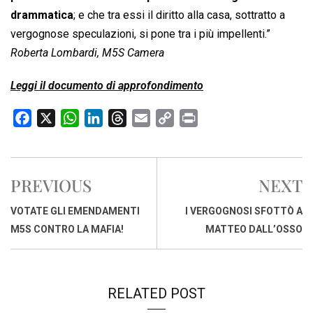
drammatica
; e che tra essi il diritto alla casa, sottratto a
vergognose speculazioni, si pone tra i più impellenti.”
Roberta Lombardi, M5S Camera
Leggi il documento di approfondimento
F
X
W
L
T
E
C
P
a
h
i
h
m
o
r
c
a
n
r
a
p
i
e
t
k
e
i
y
n
PREVIOUS
NEXT
b
s
e
a
l
L
t
o
A
d
d
i
VOTATE GLI EMENDAMENTI
I VERGOGNOSI SFOTTÒ A
o
p
I
s
n
M5S CONTRO LA MAFIA!
MATTEO DALL’OSSO
k
p
n
k
RELATED POST