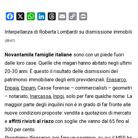
F
X
W
L
T
E
C
P
a
h
i
h
m
o
r
Interpellanza di Roberta Lombardi su dismissione immobili
c
a
n
r
a
p
i
e
t
k
e
i
y
n
(09:47)
b
s
e
a
l
L
t
Novantamila famiglie italiane
sono con un piede fuori
o
A
d
d
i
dalle loro case. Quelle che magari hanno abitato negli ultimi
o
p
I
s
n
20-30 anni. È questo il risultato delle dismissioni del
k
p
n
k
patrimonio immobiliare degli enti previdenziali.
Enasarco
,
Enpaia
,
Enpam
, Casse forense – commercialisti – geometri
– notariato,
Inarcassa
,
Inpgi
, solo per fare qualche nome. La
maggior parte degli inquilini non è in grado di far fronte alle
nuove condizioni proposte: vendita a quotazioni di mercato
e
affitti rivisti al riazo
con soglie che vanno dal 65 fino al
300 per cento.
Prendiamo lEnasarco, per fare un esempio, su cui il M5S ha