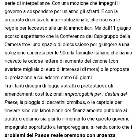
serie di interpellanze. Con una mozione che impegni il
governo a sospendere per un anno gli sfratti. E con la
proposta di un tavolo inter-istituzionale, che riscriva le
regole per laccesso alle unità immobiliari. Ma dall11 giugno
scorso aspettiamo che la Conferenza dei Capigruppo della
Camera trovi uno spazio di discussione per giungere a una
soluzione concreta per le 90mila famiglie italiane che hanno
ricevuto le odiose lettere di aumento del canone (con
svariate migliaia di euro di interessi di mora) o le proposte
di prelazione a cui aderire entro 60 giorni.
Tra i tanti disegni di legge astratti o pretestuosi, gli
emendamenti costituzionali 
improrogabili per i destini del
Paese
, la pioggia di decretini omnibus, o le capriole per
rinviare sine die labolizione del finanziamento pubblico ai
partiti, crediamo sia giunto il momento che questo governo
impegnato soprattutto a temporeggiare, si renda conto che
i
problemi del Paese reale premono con urgenza