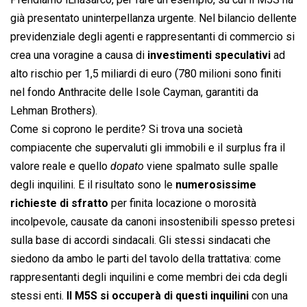
già presentato uninterpellanza urgente. Nel bilancio dellente
previdenziale degli agenti e rappresentanti di commercio si
crea una voragine a causa di
investimenti speculativi
ad
alto rischio per 1,5 miliardi di euro (780 milioni sono finiti
nel fondo Anthracite delle Isole Cayman, garantiti da
Lehman Brothers).
Come si coprono le perdite? Si trova una società
compiacente che supervaluti gli immobili e il surplus fra il
valore reale e quello 
dopato
 viene spalmato sulle spalle
degli inquilini. E il risultato sono le
numerosissime
richieste di sfratto
per finita locazione o morosità
incolpevole, causate da canoni insostenibili spesso pretesi
sulla base di accordi sindacali. Gli stessi sindacati che
siedono da ambo le parti del tavolo della trattativa: come
rappresentanti degli inquilini e come membri dei cda degli
stessi enti.
Il M5S si occuperà di questi inquilini
con una