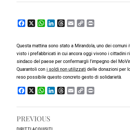
F
X
W
L
T
E
C
P
a
h
i
h
m
o
r
c
a
n
r
a
p
i
Questa mattina sono stato a Mirandola, uno dei comuni it
e
t
k
e
i
y
n
b
s
e
a
l
L
t
visto i prefabbricati in cui ancora oggi vivono i cittadini
o
A
d
d
i
sindaco del paese per confermargli l’impegno del MoVimen
o
p
I
s
n
Quarantoli con
i soldi non utilizzati
delle donazioni per lo
k
p
n
k
reso possibile questo concreto gesto di solidarietà.
F
X
W
L
T
E
C
P
a
h
i
h
m
o
r
c
a
n
r
a
p
i
e
t
k
e
i
y
n
PREVIOUS
b
s
e
a
l
L
t
o
A
d
d
i
DIRITTI ACQUISITI