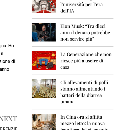
0
l’università per l’era
6
dell’IA
2
0
Elon Musk: “Tra dieci
0
anni il denaro potrebbe
7
non servire più”
2
gna. Ho
0
il
La Generazione che non
0
8
riesce più a uscire di
zione di
casa
hanno
2
0
0
Gli allevamenti di polli
9
stanno alimentando i
batteri della diarrea
2
umana
0
1
0
NEXT
In Cina ora si affitta
mezzo letto: la nuova
2
frontiera del risparmio
E RENZIE