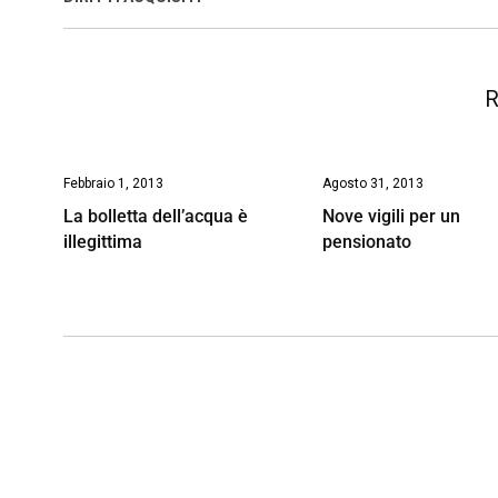
o
p
I
s
n
k
p
n
k
R
Febbraio 1, 2013
Agosto 31, 2013
La bolletta dell’acqua è
Nove vigili per un
illegittima
pensionato