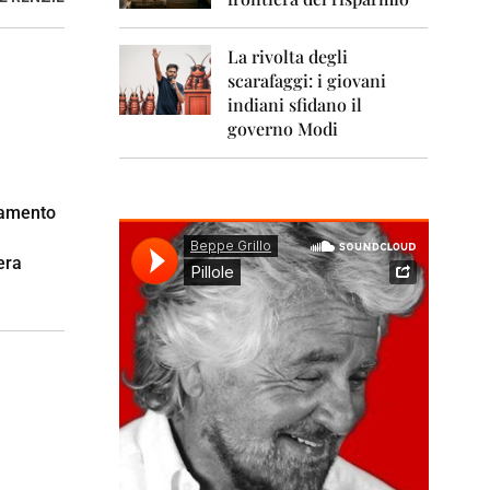
0
1
1
La rivolta degli
scarafaggi: i giovani
2
0
indiani sfidano il
1
governo Modi
2
2
0
rlamento
1
3
era
2
0
1
4
2
0
1
5
2