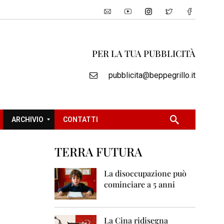
PER LA TUA PUBBLICITÀ
pubblicita@beppegrillo.it
ARCHIVIO
CONTATTI
TERRA FUTURA
2
0
La disoccupazione può
0
cominciare a 5 anni
5
2
0
La Cina ridisegna