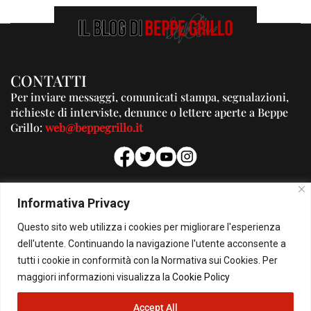
CONTATTI
Per inviare messaggi, comunicati stampa, segnalazioni,
richieste di interviste, denunce o lettere aperte a Beppe
Grillo:
web@beppegrillo.it
PUBBLICITA'
Informativa Privacy
Per la tua pubblicità su questo Blog:
Questo sito web utilizza i cookies per migliorare l'esperienza
pubblicita@beppegrillo.it
dell'utente. Continuando la navigazione l'utente acconsente a
tutti i cookie in conformità con la Normativa sui Cookies. Per
HOMEPAGE
COOKIE POLICY
PRIVACY POLICY
CONTATTI
maggiori informazioni visualizza la
Cookie Policy
Accept All
© Copyright 2026 - Il Blog di Beppe Grillo. All Rights Reserved - Powered by