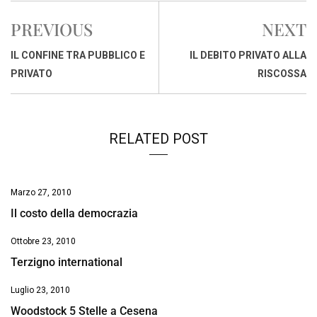
e
t
k
e
i
y
n
PREVIOUS
NEXT
b
s
e
a
l
L
t
o
A
d
d
i
IL CONFINE TRA PUBBLICO E
IL DEBITO PRIVATO ALLA
o
p
I
s
n
PRIVATO
RISCOSSA
k
p
n
k
RELATED POST
Marzo 27, 2010
Il costo della democrazia
Ottobre 23, 2010
Terzigno international
Luglio 23, 2010
Woodstock 5 Stelle a Cesena