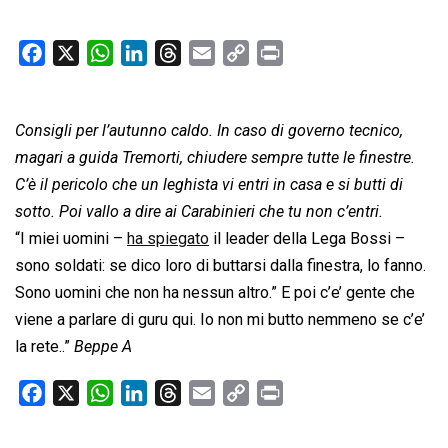
F
X
W
L
T
E
C
P
a
h
i
h
m
o
r
c
a
n
r
a
p
i
Consigli per l’autunno caldo. In caso di governo tecnico,
e
t
k
e
i
y
n
b
s
e
a
l
L
t
magari a guida Tremorti, chiudere sempre tutte le finestre.
o
A
d
d
i
C’è il pericolo che un leghista vi entri in casa e si butti di
o
p
I
s
n
sotto. Poi vallo a dire ai Carabinieri che tu non c’entri.
k
p
n
k
“I miei uomini –
ha spiegato
il leader della Lega Bossi –
sono soldati: se dico loro di buttarsi dalla finestra, lo fanno.
Sono uomini che non ha nessun altro.” E poi c’e’ gente che
viene a parlare di guru qui. Io non mi butto nemmeno se c’e’
la rete..”
Beppe A
F
X
W
L
T
E
C
P
a
h
i
h
m
o
r
c
a
n
r
a
p
i