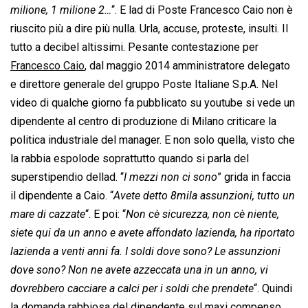
milione, 1 milione 2…
“. E lad di Poste Francesco Caio non è
riuscito più a dire più nulla. Urla, accuse, proteste, insulti. Il
tutto a decibel altissimi. Pesante contestazione per
Francesco Caio
, dal maggio 2014 amministratore delegato
e direttore generale del gruppo Poste Italiane S.p.A. Nel
video di qualche giorno fa pubblicato su youtube si vede un
dipendente al centro di produzione di Milano criticare la
politica industriale del manager. E non solo quella, visto che
la rabbia espolode soprattutto quando si parla del
superstipendio dellad. “
I mezzi non ci sono
” grida in faccia
il dipendente a Caio. “
Avete detto 8mila assunzioni, tutto un
mare di cazzate
“. E poi: “
Non cè sicurezza, non cè niente,
siete qui da un anno e avete affondato lazienda, ha riportato
lazienda a venti anni fa. I soldi dove sono? Le assunzioni
dove sono? Non ne avete azzeccata una in un anno, vi
dovrebbero cacciare a calci per i soldi che prendete
“. Quindi
la domanda rabbiosa del dipendente sul maxi compenso.