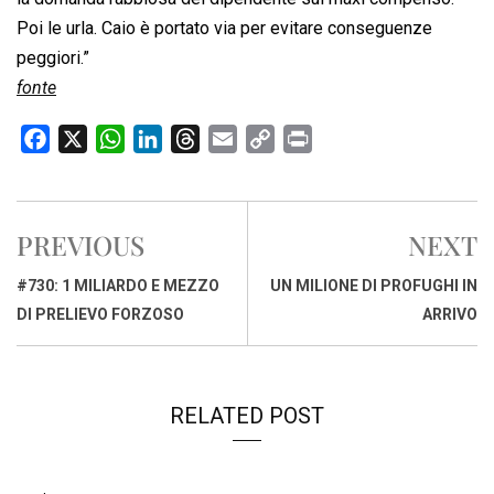
Poi le urla. Caio è portato via per evitare conseguenze
peggiori.”
fonte
F
X
W
L
T
E
C
P
a
h
i
h
m
o
r
c
a
n
r
a
p
i
e
t
k
e
i
y
n
PREVIOUS
NEXT
b
s
e
a
l
L
t
o
A
d
d
i
#730: 1 MILIARDO E MEZZO
UN MILIONE DI PROFUGHI IN
o
p
I
s
n
DI PRELIEVO FORZOSO
ARRIVO
k
p
n
k
RELATED POST