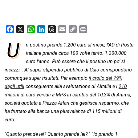
F
X
W
L
T
E
C
P
a
h
i
h
m
o
r
U
n postino prende 1.200 euro al mese, l’AD di Poste
c
a
n
r
a
p
i
e
italiane prende circa 100 volte tanto: 1.200.000
t
k
e
i
y
n
b
s
e
a
l
L
t
euro l’anno. Può essere che il postino un po’ si
o
A
d
d
i
incazzi, . Al super stipendio pubblico di Caio corrispondono
o
p
I
s
n
comunque super risultati. Per esempio
il crollo del 79%
k
p
n
k
degli utili
conseguente alla svalutazione di Alitalia e i
210
milioni di euro versati a MPS
in cambio del 10,3% di Anima,
società quotata a Piazza Affari che gestisce risparmio, che
ha fruttato alla banca una plusvalenza di 115 milioni di
euro.
“
Quanto prende lei? Quanto prende lei?.” “Io prendo 1