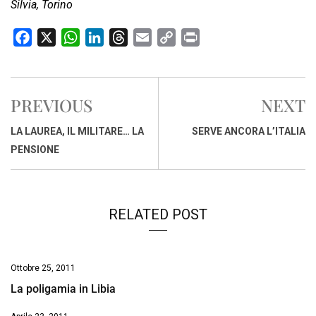
Silvia, Torino
F
X
W
L
T
E
C
P
a
h
i
h
m
o
r
c
a
n
r
a
p
i
e
t
k
e
i
y
n
PREVIOUS
NEXT
b
s
e
a
l
L
t
o
A
d
d
i
LA LAUREA, IL MILITARE… LA
SERVE ANCORA L’ITALIA
o
p
I
s
n
PENSIONE
k
p
n
k
RELATED POST
Ottobre 25, 2011
La poligamia in Libia