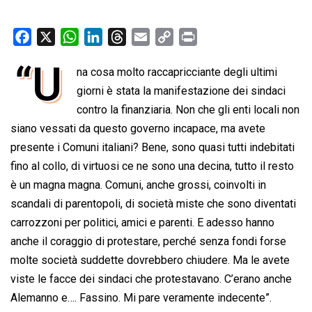
F
X
W
L
T
E
C
P
a
h
i
h
m
o
r
“U
na cosa molto raccapricciante degli ultimi
c
a
n
r
a
p
i
e
giorni è stata la manifestazione dei sindaci
t
k
e
i
y
n
b
s
e
a
l
L
t
contro la finanziaria. Non che gli enti locali non
o
A
d
d
i
siano vessati da questo governo incapace, ma avete
o
p
I
s
n
presente i Comuni italiani? Bene, sono quasi tutti indebitati
k
p
n
k
fino al collo, di virtuosi ce ne sono una decina, tutto il resto
è un magna magna. Comuni, anche grossi, coinvolti in
scandali di parentopoli, di società miste che sono diventati
carrozzoni per politici, amici e parenti. E adesso hanno
anche il coraggio di protestare, perché senza fondi forse
molte società suddette dovrebbero chiudere. Ma le avete
viste le facce dei sindaci che protestavano. C’erano anche
Alemanno e…. Fassino. Mi pare veramente indecente”.