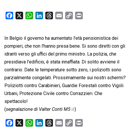
F
X
W
L
T
E
C
P
a
h
i
h
m
o
r
c
a
n
r
a
p
i
In Belgio il governo ha aumentato l’età pensionistica dei
e
t
k
e
i
y
n
b
s
e
a
l
L
t
pompieri, che non l’hanno presa bene. Si sono diretti con gli
o
A
d
d
i
idranti verso gli uffici del primo ministro. La polizia, che
o
p
I
s
n
presidiava l’edificio, è stata innaffiata. Di solito avviene il
k
p
n
k
contrario. Date le temperature sotto zero, i poliziotti sono
parzialmente congelati. Prossimamente sui nostri schermi?
Poliziotti contro Carabinieri, Guardie Forestali contro Vigiili
Urbani, Protezione Civile contro Corrazzieri. Che
spettacolo!
(
segnalazione di Valter Conti M5☆
)
F
X
W
L
T
E
C
P
a
h
i
h
m
o
r