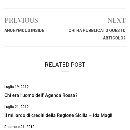
c
a
n
r
a
p
i
e
t
k
e
i
y
n
PREVIOUS
NEXT
b
s
e
a
l
L
t
o
A
d
d
i
ANONYMOUS INSIDE
CHI HA PUBBLICATO QUESTO
o
p
I
s
n
ARTICOLO?
k
p
n
k
RELATED POST
Luglio 19, 2012
Chi era l’uomo dell’ Agenda Rossa?
Luglio 21, 2012
Il miliardo di crediti della Regione Sicilia – Ida Magli
Dicembre 21, 2012