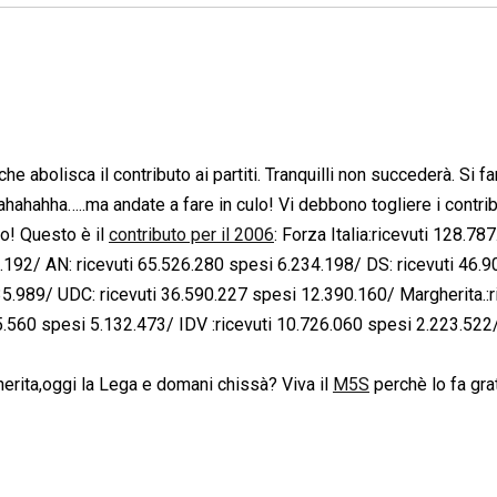
e abolisca il contributo ai partiti. Tranquilli non succederà. Si fa
hahahha…..ma andate a fare in culo! Vi debbono togliere i contrib
no! Questo è il
contributo per il 2006
: Forza Italia:ricevuti 128.78
.192/ AN: ricevuti 65.526.280 spesi 6.234.198/ DS: ricevuti 46.
5.989/ UDC: ricevuti 36.590.227 spesi 12.390.160/ Margherita.:r
.560 spesi 5.132.473/ IDV :ricevuti 10.726.060 spesi 2.223.522/
herita,oggi la Lega e domani chissà? Viva il
M5S
perchè lo fa grat