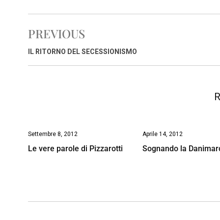
c
a
n
r
a
p
i
e
t
k
e
i
y
n
PREVIOUS
b
s
e
a
l
L
t
o
A
d
d
i
IL RITORNO DEL SECESSIONISMO
o
p
I
s
n
k
p
n
k
R
Settembre 8, 2012
Aprile 14, 2012
Le vere parole di Pizzarotti
Sognando la Danimar