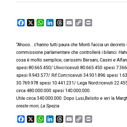
F
X
W
L
T
E
C
P
a
h
i
h
m
o
r
c
a
n
r
a
p
i
“Ahooo… c’hanno tutti paura che Monti faccia un decreto ch
e
t
k
e
i
y
n
b
s
e
a
l
L
t
commissione parlamentare che controllerà i bilanci. Haha
o
A
d
d
i
cosa è molto semplice, carissimi Bersani, Casini e Alfa
o
p
I
s
n
spesi 80.665.450/ Ulivo:ricevuti 80.665.450 spesi 7.366
k
p
n
k
spesi 9.943.577/ Rif.Com:ricevuti 34.931.896 spesi 1.63
30.769.978 spesi 10.441.231/ Lega Nord:ricevuti 22.455
circa 480.000.000 spesi 140.000.000.
Utile circa 340.000.000. Dopo Lusi,Belsito e ieri la Marg
oreste mori, La Spezia
F
X
W
L
T
E
C
P
a
h
i
h
m
o
r