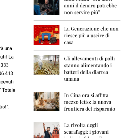
0
anni il denaro potrebbe
6
non servire più”
2
0
La Generazione che non
0
7
riesce più a uscire di
casa
2
rà una
0
uti! La
0
Gli allevamenti di polli
8
stanno alimentando i
7.333
batteri della diarrea
906.413
2
umana
0
icevuti
0
 Totale
9
In Cina ora si affitta
mezzo letto: la nuova
2
is!”.
frontiera del risparmio
0
1
0
La rivolta degli
scarafaggi: i giovani
2