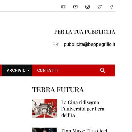
PER LA TUA PUBBLICITÀ
pubblicita@beppegrillo.it
ARCHIVIO
CONTATTI
TERRA FUTURA
2
0
La Cina ridisegna
0
l’università per l’era
5
dell’IA
2
0
Elon Musk: “Tra dieci