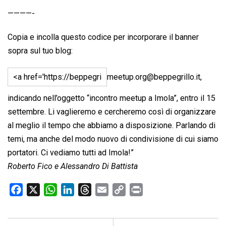
————-
Copia e incolla questo codice per incorporare il banner
sopra sul tuo blog:
meetup.org@beppegrillo.it
,
indicando nell’oggetto “incontro meetup a Imola”, entro il 15
settembre. Li vaglieremo e cercheremo così di organizzare
al meglio il tempo che abbiamo a disposizione. Parlando di
temi, ma anche del modo nuovo di condivisione di cui siamo
portatori. Ci vediamo tutti ad Imola!”
Roberto Fico e Alessandro Di Battista
F
X
W
L
T
E
C
P
a
h
i
h
m
o
r
c
a
n
r
a
p
i