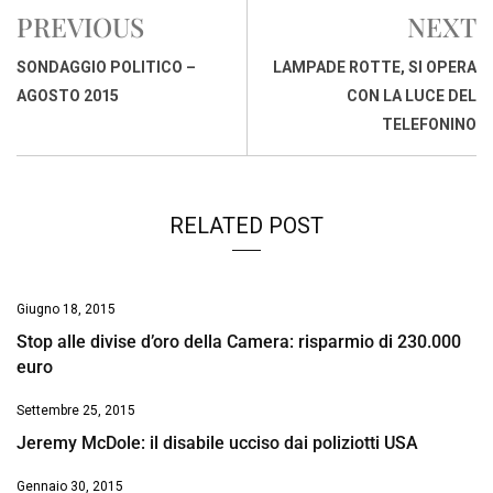
e
t
k
e
i
y
n
PREVIOUS
NEXT
b
s
e
a
l
L
t
o
A
d
d
i
SONDAGGIO POLITICO –
LAMPADE ROTTE, SI OPERA
o
p
I
s
n
AGOSTO 2015
CON LA LUCE DEL
k
p
n
k
TELEFONINO
RELATED POST
Giugno 18, 2015
Stop alle divise d’oro della Camera: risparmio di 230.000
euro
Settembre 25, 2015
Jeremy McDole: il disabile ucciso dai poliziotti USA
Gennaio 30, 2015