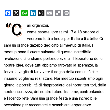
F
X
W
L
T
E
C
P
a
h
i
h
m
o
r
“C
ari organizer,
c
a
n
r
a
p
i
e
come sapete i prossimi 17 e 18 ottobre ci
t
k
e
i
y
n
b
s
e
a
l
L
t
vedremo tutti a Imola per
Italia a 5 stelle
. Ci
o
A
d
d
i
sarà un grande gazebo dedicato ai meetup di Italia. I
o
p
I
s
n
meetup sono il cuore pulsante di questa incredibile
k
p
n
k
rivoluzione che stiamo portando avanti. Il laboratorio delle
nostre idee, dove tutti abbiamo ritrovato la speranza, la
forza, la voglia di far vivere il sogno della comunità che
insieme vogliamo realizzare. Nei meetup incontriamo ogni
giorno la possibilità di riappropriarci dei nostri territori, della
nostra ricchezza, del nostro futuro. Insieme, confrontandoci
e facendo rete. Sarà una grande festa e una incredibile
occasione per raccontarci e scambiarci esperienze.