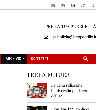
PER LA TUA PUBBLICITÀ
pubblicita@beppegrillo.it
ARCHIVIO
CONTATTI
TERRA FUTURA
2
0
La Cina ridisegna
0
l’università per l’era
5
dell’IA
2
0
Elon Musk: “Tra dieci