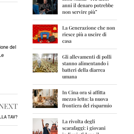
0
anni il denaro potrebbe
6
non servire più”
2
0
La Generazione che non
0
7
riesce più a uscire di
casa
2
ione del
0
Le
0
Gli allevamenti di polli
8
stanno alimentando i
batteri della diarrea
2
umana
0
0
9
In Cina ora si affitta
mezzo letto: la nuova
2
NEXT
frontiera del risparmio
0
1
0
ALLA TAV?
La rivolta degli
scarafaggi: i giovani
2