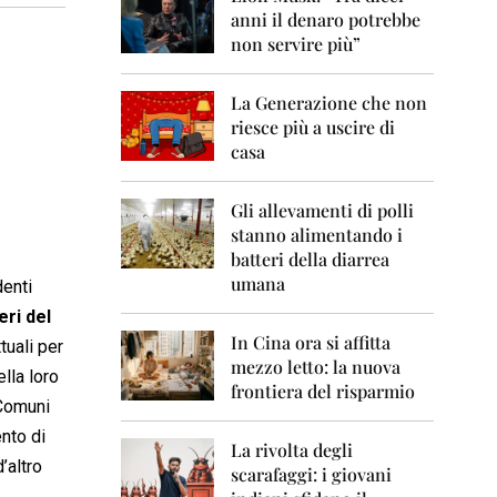
0
anni il denaro potrebbe
6
non servire più”
2
0
La Generazione che non
0
7
riesce più a uscire di
casa
2
0
0
Gli allevamenti di polli
8
stanno alimentando i
batteri della diarrea
2
umana
denti
0
0
ri del
9
In Cina ora si affitta
tuali per
mezzo letto: la nuova
2
lla loro
frontiera del risparmio
0
 Comuni
1
0
ento di
La rivolta degli
’altro
scarafaggi: i giovani
2