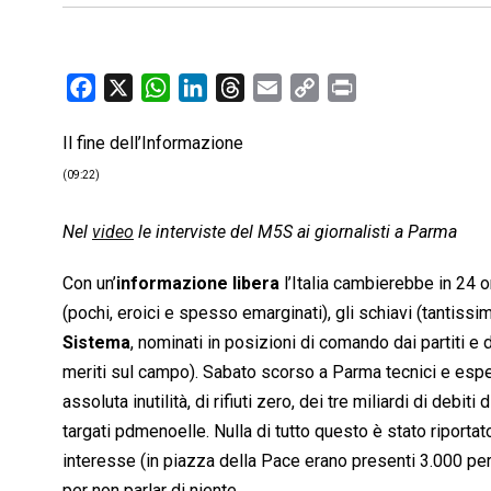
F
X
W
L
T
E
C
P
a
h
i
h
m
o
r
Il fine dell’Informazione
c
a
n
r
a
p
i
e
t
k
e
i
y
n
(09:22)
b
s
e
a
l
L
t
o
A
d
d
i
Nel
video
le interviste del M5S ai giornalisti a Parma
o
p
I
s
n
Con un’
informazione libera
l’Italia cambierebbe in 24 or
k
p
n
k
(pochi, eroici e spesso emarginati), gli schiavi (tantissi
Sistema
, nominati in posizioni di comando dai partiti e da
meriti sul campo). Sabato scorso a Parma tecnici e espert
assoluta inutilità, di rifiuti zero, dei tre miliardi di de
targati pdmenoelle. Nulla di tutto questo è stato riporta
interesse (in piazza della Pace erano presenti 3.000 pers
per non parlar di niente.