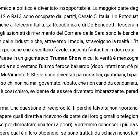
ico e politico è diventato insopportabile. La maggior parte degli
ai 2 e Rai 3 sono occupate dai partiti, Canale 5, Italia 1 e Retequa
artiene a Telecom Italia. La Repubblica è di De Benedetti, tessera
li azionisti di riferimento del Corriere della Sera sono le banch
 dalle industrie che, attraverso i media, stravolgono la realtà. L’It
di persone che ascoltano favole, racconti fantastici in dosi così
 Paese in un gigantesco
Truman Show
in cui la verità è menzogna
dia ne diventano l’ultimo feroce baluardo (dopo infatti non c’è p
 MoVimento 5 Stelle sono diventati parossistici, quotidiani, bipar
verso chi non ha mai governato, rubato, che non candida condannati
ro è così chiaro, evidente da essere diventato imbarazzante, para
. Una questione di reciprocità. Il perché talvolta non riportano i
ere quali direttive ricevono da parte dei loro giornali o telegiorn
per dimostrare una tesi a priori). Vorremmo conoscerli più da vi
pere qual è il loro stipendio, se sono trattati da schiavi nonostan