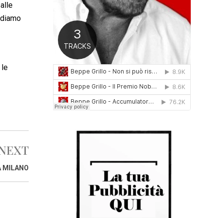
alle
0
1
vediamo
6
 le
NEXT
A MILANO