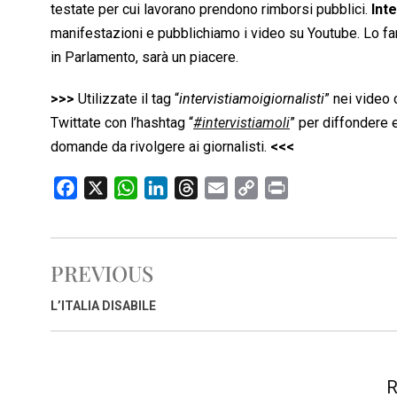
testate per cui lavorano prendono rimborsi pubblici.
Inte
manifestazioni e pubblichiamo i video su Youtube. Lo fara
in Parlamento, sarà un piacere.
>>>
Utilizzate il tag “
intervistiamoigiornalisti
” nei video
Twittate con l’hashtag “
#intervistiamoli
” per diffondere 
domande da rivolgere ai giornalisti.
<<<
F
X
W
L
T
E
C
P
a
h
i
h
m
o
r
c
a
n
r
a
p
i
e
t
k
e
i
y
n
PREVIOUS
b
s
e
a
l
L
t
o
A
d
d
i
L’ITALIA DISABILE
o
p
I
s
n
k
p
n
k
R