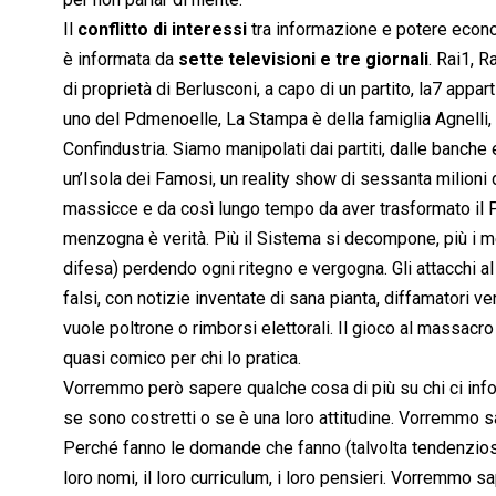
Il
conflitto di interessi
tra informazione e potere econom
è informata da
sette televisioni e tre giornali
. Rai1, R
di proprietà di Berlusconi, a capo di un partito, la7 app
uno del Pdmenoelle, La Stampa è della famiglia Agnelli, g
Confindustria. Siamo manipolati dai partiti, dalle banche e
un’Isola dei Famosi, un reality show di sessanta milioni 
massicce e da così lungo tempo da aver trasformato il
menzogna è verità. Più il Sistema si decompone, più i me
difesa) perdendo ogni ritegno e vergogna. Gli attacchi al
falsi, con notizie inventate di sana pianta, diffamatori 
vuole poltrone o rimborsi elettorali. Il gioco al massac
quasi comico per chi lo pratica.
Vorremmo però sapere qualche cosa di più su chi ci informa
se sono costretti o se è una loro attitudine. Vorremmo sap
Perché fanno le domande che fanno (talvolta tendenziose 
loro nomi, il loro curriculum, i loro pensieri. Vorremmo sa