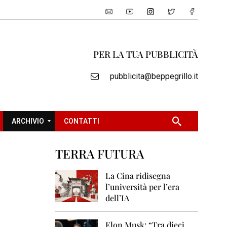
PER LA TUA PUBBLICITÀ
pubblicita@beppegrillo.it
ARCHIVIO
CONTATTI
TERRA FUTURA
2
0
La Cina ridisegna
0
l’università per l’era
5
dell’IA
2
0
Elon Musk: “Tra dieci