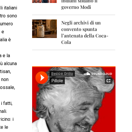
indiani sfidano il
0
1
governo Modi
 italiani
1
ttro sono
Negli archivi di un
2
 numero
0
convento spunta
e e
1
l’antenata della Coca-
2
alia è
Cola
2
0
 e la
1
iù alcuna
3
tisan,
2
, non
0
dossale,
1
4
 fatti,
2
0
ali.
1
cino: i
5
te le
2