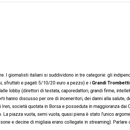
e. I giornalisti italiani si suddividono in tre categorie: gli indipen
mi, sfruttati e pagati 5/10/20 euro a pezzo) e i
Grandi Trombettie
lle lobby (direttori di testata, caporedattori, grandi firme, intellet
i hanno discusso per ore di inceneritori, dei danni alla salute, de
biti di Iren, società quotata in Borsa e posseduta in maggioranza dai
to. La piazza vuota, semi vuota, quasi piena è stato l’unico argom
one e decine di migliaia erano collegate in streaming). Parlare d