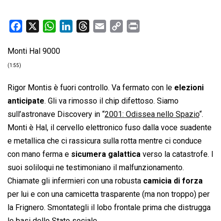
F
X
W
L
T
E
C
P
a
h
i
h
m
o
r
Monti Hal 9000
c
a
n
r
a
p
i
e
t
k
e
i
y
n
(1:55)
b
s
e
a
l
L
t
Rigor Montis è fuori controllo. Va fermato con le
elezioni
o
A
d
d
i
anticipate
. Gli va rimosso il chip difettoso. Siamo
o
p
I
s
n
sull’astronave Discovery in “
2001: Odissea nello Spazio
“.
k
p
n
k
Monti è Hal, il cervello elettronico fuso dalla voce suadente
e metallica che ci rassicura sulla rotta mentre ci conduce
con mano ferma e
sicumera galattica
verso la catastrofe. I
suoi soliloqui ne testimoniano il malfunzionamento.
Chiamate gli infermieri con una robusta
camicia di forza
per lui e con una camicetta trasparente (ma non troppo) per
la Frignero. Smontategli il lobo frontale prima che distrugga
le basi dello Stato sociale.