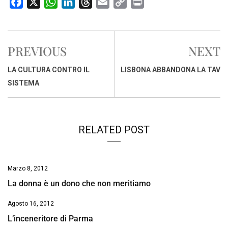
F
X
W
L
T
E
C
P
a
h
i
h
m
o
r
c
a
n
r
a
p
i
e
t
k
e
i
y
n
PREVIOUS
NEXT
b
s
e
a
l
L
t
o
A
d
d
i
LA CULTURA CONTRO IL
LISBONA ABBANDONA LA TAV
o
p
I
s
n
SISTEMA
k
p
n
k
RELATED POST
Marzo 8, 2012
La donna è un dono che non meritiamo
Agosto 16, 2012
L’inceneritore di Parma