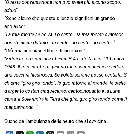
“
Questa conversazione non può avere più alcuno scopo,
addio
“
“Sono sicuro che questo silenzio significhi un grande
applauso”
“
La mia mente se ne va. Lo sento… la mia mente svanisce…
non c’è alcun dubbio… lo sento… lo sento… lo sento…
“
“Riforma non suscettibile di incursioni”
“
Entrai in funzione alle officine H.A.L. di Varese il 19 marzo
1943. Il mio istruttore gesuita mi insegnò anche a cantare
una vecchia filastrocca. Se volete sentirla posso cantarla. Si
chiama “giro giro tondo”. Io giro intorno al mondo, le stelle
d’argento costan cinquecento, centocinquanta e la Luna
canta, il Sole rimira la Terra che gira, giro giro tondo come il
mappamondo…
“
Suono dell’ambulanza della neuro che si avvicina…