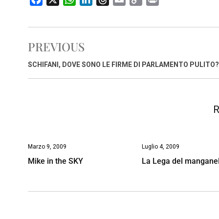
a
h
i
h
m
o
r
c
a
n
r
a
p
i
e
t
k
e
i
y
n
PREVIOUS
b
s
e
a
l
L
t
o
A
d
d
i
SCHIFANI, DOVE SONO LE FIRME DI PARLAMENTO PULITO?
o
p
I
s
n
k
p
n
k
R
Marzo 9, 2009
Luglio 4, 2009
Mike in the SKY
La Lega del manganel