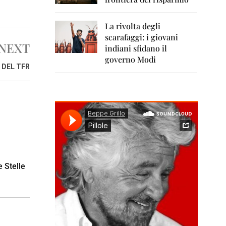
0
1
1
La rivolta degli
scarafaggi: i giovani
2
NEXT
0
indiani sfidano il
1
governo Modi
2
 DEL TFR
2
0
1
3
2
0
1
4
 Stelle
2
0
1
5
2