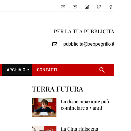
PER LA TUA PUBBLICITÀ
pubblicita@beppegrillo.it
ARCHIVIO
CONTATTI
TERRA FUTURA
2
0
La disoccupazione può
0
cominciare a 5 anni
5
2
0
La Cina ridisegna