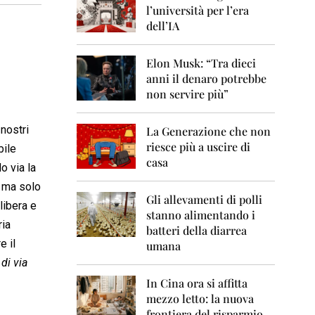
0
l’università per l’era
6
dell’IA
2
0
Elon Musk: “Tra dieci
0
anni il denaro potrebbe
7
non servire più”
2
0
 nostri
La Generazione che non
0
8
riesce più a uscire di
bile
casa
o via la
2
0
, ma solo
0
Gli allevamenti di polli
libera e
9
stanno alimentando i
ria
batteri della diarrea
2
e il
umana
0
 di via
1
0
In Cina ora si affitta
mezzo letto: la nuova
2
frontiera del risparmio