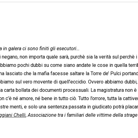
in galera ci sono finiti gli esecutori…
i negano, non importa quale sarà, purchè sia la verità sul perchè i
abbiamo pochi dubbi su come siano andate le cose in quella terri
lasciato che la mafia facesse saltare la Torre de’ Pulci portand
 abbiamo sul vero movente di quell’eccidio. Ovvero abbiamo dubbi
la carta bollata dei documenti processuali. La magistratura non è 
on c’è né amore, né bene in tutto ciò. Tutto l’orrore, tutta la cattive
stre menti, e solo una sentenza passata in giudicato potrà placar
giani Chelli
,
Associazione tra i familiari delle vittime della strage