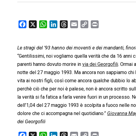
F
X
W
L
T
E
C
P
a
h
i
h
m
o
r
c
a
n
r
a
p
i
Le stragi del ’93 hanno dei moventi e dei mandanti, finora 
e
t
k
e
i
y
n
b
s
e
a
l
L
t
“Gentilissimi, noi vogliamo quella verità che da 16 anni c
o
A
d
d
i
parenti hanno dovuto morire in
via dei Georgofili
. Ormai 
o
p
I
s
n
notte del 27 maggio 1993. Ma ancora non sappiamo chi ha 
k
p
n
k
vita ai nostri figli, così come ancora qualche dubbio lo
perchè ciò che per noi è palese, non è ancora scritto sul
la verità si fa fatica a farla venire fuori in un processo. N
dell’1,04 del 27 maggio 1993 è scolpita a fuoco nelle no
dolore che ci accompagna nel quotidiano.”
Giovanna Mag
dei Georgofili
F
X
W
L
T
E
C
P