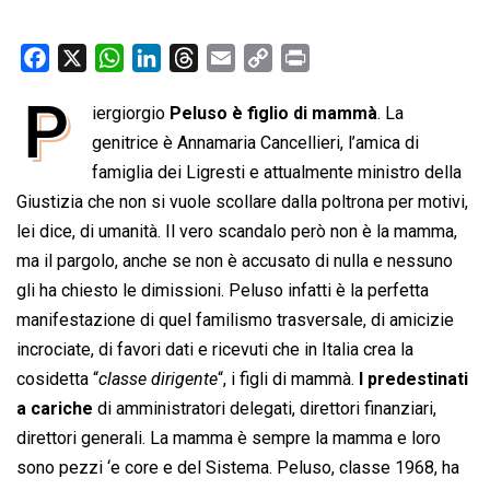
F
X
W
L
T
E
C
P
a
h
i
h
m
o
r
P
iergiorgio
Peluso è figlio di mammà
. La
c
a
n
r
a
p
i
e
genitrice è Annamaria Cancellieri, l’amica di
t
k
e
i
y
n
b
s
e
a
l
L
t
famiglia dei Ligresti e attualmente ministro della
o
A
d
d
i
Giustizia che non si vuole scollare dalla poltrona per motivi,
o
p
I
s
n
lei dice, di umanità. Il vero scandalo però non è la mamma,
k
p
n
k
ma il pargolo, anche se non è accusato di nulla e nessuno
gli ha chiesto le dimissioni. Peluso infatti è la perfetta
manifestazione di quel familismo trasversale, di amicizie
incrociate, di favori dati e ricevuti che in Italia crea la
cosidetta “
classe dirigente
“, i figli di mammà.
I predestinati
a cariche
di amministratori delegati, direttori finanziari,
direttori generali. La mamma è sempre la mamma e loro
sono pezzi ‘e core e del Sistema. Peluso, classe 1968, ha