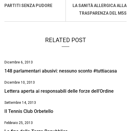
o
A
d
d
i
PARTITI SENZA PUDORE
LA SANITÀ ALLERGICA ALLA
o
p
I
s
n
TRASPARENZA DEL M5S
k
p
n
k
RELATED POST
Dicembre 6, 2013
148 parlamentari abusivi: nessuno sconto #tuttiacasa
Dicembre 10, 2013
Lettera aperta ai responsabili delle forze dell’Ordine
Settembre 14, 2013
Il Tennis Club Orbetello
Febbraio 25, 2013