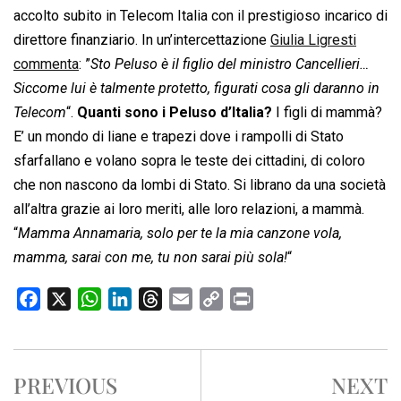
accolto subito in Telecom Italia con il prestigioso incarico di
direttore finanziario. In un’intercettazione
Giulia Ligresti
commenta
: ”
Sto Peluso è il figlio del ministro Cancellieri…
Siccome lui è talmente protetto, figurati cosa gli daranno in
Telecom
“.
Quanti sono i Peluso d’Italia?
I figli di mammà?
E’ un mondo di liane e trapezi dove i rampolli di Stato
sfarfallano e volano sopra le teste dei cittadini, di coloro
che non nascono da lombi di Stato. Si librano da una società
all’altra grazie ai loro meriti, alle loro relazioni, a mammà.
“
Mamma Annamaria, solo per te la mia canzone vola,
mamma, sarai con me, tu non sarai più sola!
“
F
X
W
L
T
E
C
P
a
h
i
h
m
o
r
c
a
n
r
a
p
i
e
t
k
e
i
y
n
PREVIOUS
NEXT
b
s
e
a
l
L
t