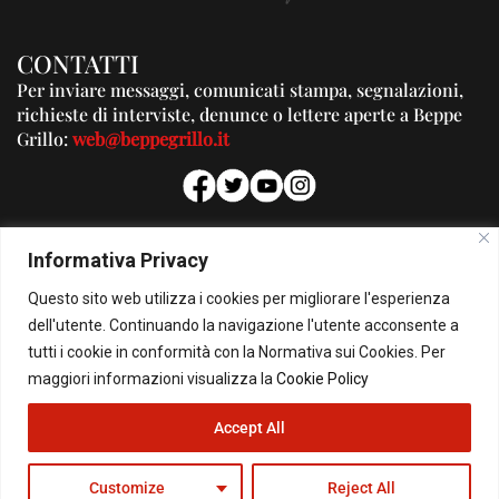
CONTATTI
Per inviare messaggi, comunicati stampa, segnalazioni,
richieste di interviste, denunce o lettere aperte a Beppe
Grillo:
web@beppegrillo.it
PUBBLICITA'
Informativa Privacy
Per la tua pubblicità su questo Blog:
Questo sito web utilizza i cookies per migliorare l'esperienza
pubblicita@beppegrillo.it
dell'utente. Continuando la navigazione l'utente acconsente a
tutti i cookie in conformità con la Normativa sui Cookies. Per
HOMEPAGE
COOKIE POLICY
PRIVACY POLICY
CONTATTI
maggiori informazioni visualizza la
Cookie Policy
Accept All
© Copyright 2026 - Il Blog di Beppe Grillo. All Rights Reserved - Powered by
happygrafic.com
Customize
Reject All