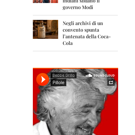
indiani sfidano il
0
1
governo Modi
1
Negli archivi di un
2
0
convento spunta
1
l’antenata della Coca-
2
Cola
2
0
1
3
2
0
1
4
2
0
1
5
2