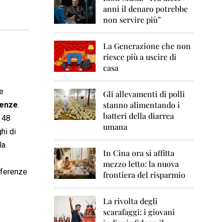
0
anni il denaro potrebbe
6
non servire più”
2
0
La Generazione che non
0
7
riesce più a uscire di
casa
2
0
le
0
Gli allevamenti di polli
8
stanno alimentando i
renze
.
batteri della diarrea
 48
2
umana
0
hi di
0
la
9
In Cina ora si affitta
mezzo letto: la nuova
2
referenze
frontiera del risparmio
0
1
0
La rivolta degli
scarafaggi: i giovani
2