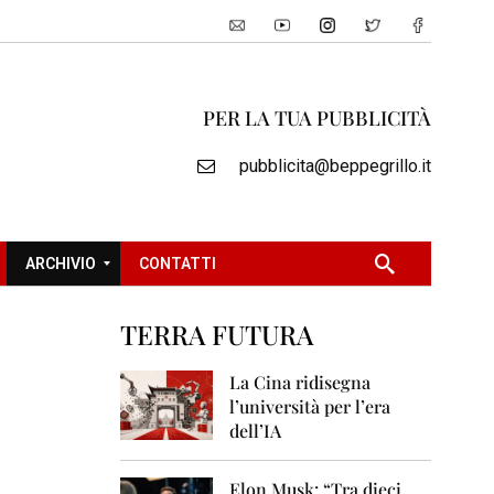
PER LA TUA PUBBLICITÀ
pubblicita@beppegrillo.it
ARCHIVIO
CONTATTI
TERRA FUTURA
2
0
La Cina ridisegna
0
l’università per l’era
5
dell’IA
2
0
Elon Musk: “Tra dieci