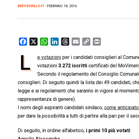
BEPPEGRILLO.IT
- FEBBRAIO 18, 2016
F
X
W
L
T
E
C
P
a
h
i
h
m
o
r
L
e votazioni
per i candidati consiglieri al Comun
c
a
n
r
a
p
i
e
votazioni
t
3.272 iscritti
k
e
i
certificati del MoVime
y
n
b
s
e
a
l
L
t
Secondo il regolamento del Consiglio Comunal
o
A
d
d
i
consiglieri. Di seguito quindi la lista dei 49 candidati, c
o
p
I
s
n
legge e ai regolamenti che saranno in vigore al momento 
k
p
n
k
rappresentanza di genere).
I nomi degli aspiranti candidati sindaco,
come anticipato
per dare la possibilità a tutti di partire alla pari per il s
Di seguito, in ordine alfabetico,
i primi 10 più votati
:
Agnello Alessandra