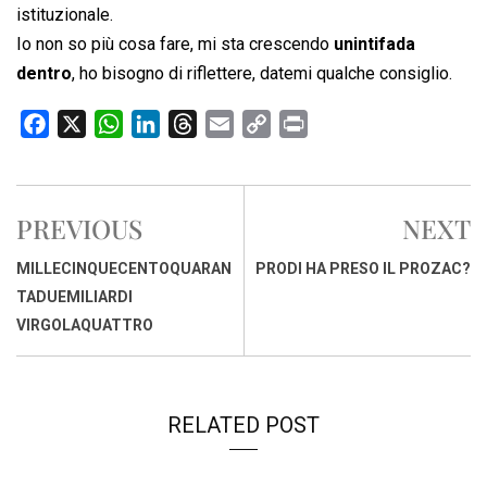
istituzionale.
Io non so più cosa fare, mi sta crescendo
unintifada
dentro
, ho bisogno di riflettere, datemi qualche consiglio.
F
X
W
L
T
E
C
P
a
h
i
h
m
o
r
c
a
n
r
a
p
i
e
t
k
e
i
y
n
PREVIOUS
NEXT
b
s
e
a
l
L
t
o
A
d
d
i
MILLECINQUECENTOQUARAN
PRODI HA PRESO IL PROZAC?
o
p
I
s
n
TADUEMILIARDI
k
p
n
k
VIRGOLAQUATTRO
RELATED POST