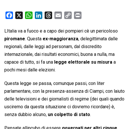
F
X
W
L
T
E
C
P
a
h
i
h
m
o
r
c
a
n
r
a
p
i
LItalia va a fuoco e a capo dei pompieri cè un pericoloso
e
t
k
e
i
y
n
piromane
. Questa
ex-maggioranza
, delegittimata dalle
b
s
e
a
l
L
t
regionali, dalle leggi ad personam, dal discredito
o
A
d
d
i
internazionale, dai risultati economici, buona a nulla, ma
o
p
I
s
n
capace di tutto, si fa una
legge elettorale su misura
a
k
p
n
k
pochi mesi dalle elezioni.
Questa legge se passa, comunque passi, con liter
parlamentare, con la presenza-assenza di Ciampi, con laiuto
delle televisioni e dei giornalisti di regime (dei quali quando
usciremo da questa situazione ci dovremo ricordare) è,
senza dubbio alcuno,
un colpetto di stato
.
Pensate allincubo di essere
governati per altri cinque