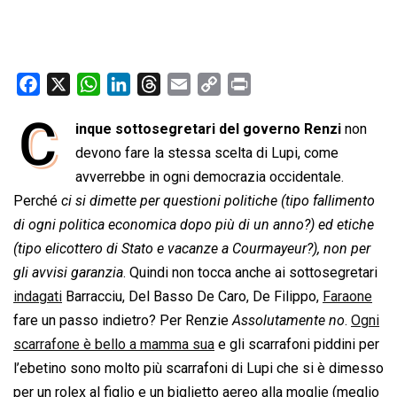
F
X
W
L
T
E
C
P
a
h
i
h
m
o
r
C
inque sottosegretari del governo Renzi
non
c
a
n
r
a
p
i
e
devono fare la stessa scelta di Lupi, come
t
k
e
i
y
n
b
s
e
a
l
L
t
avverrebbe in ogni democrazia occidentale.
o
A
d
d
i
Perché 
ci si dimette per questioni politiche (tipo fallimento
o
p
I
s
n
di ogni politica economica dopo più di un anno?) ed etiche
k
p
n
k
(tipo elicottero di Stato e vacanze a Courmayeur?), non per
gli avvisi garanzia
. Quindi non tocca anche ai sottosegretari
indagati
Barracciu, Del Basso De Caro, De Filippo,
Faraone
fare un passo indietro? Per Renzie 
Assolutamente no
.
Ogni
scarrafone è bello a mamma sua
e gli scarrafoni piddini per
l’ebetino sono molto più scarrafoni di Lupi che si è dimesso
per un rolex al figlio e un biglietto aereo alla moglie (meglio