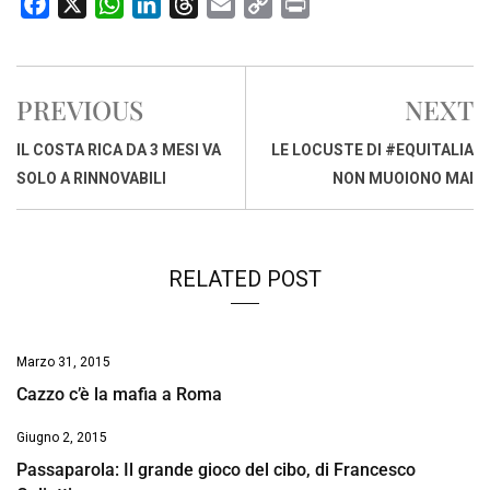
F
X
W
L
T
E
C
P
a
h
i
h
m
o
r
c
a
n
r
a
p
i
e
t
k
e
i
y
n
PREVIOUS
NEXT
b
s
e
a
l
L
t
o
A
d
d
i
IL COSTA RICA DA 3 MESI VA
LE LOCUSTE DI #EQUITALIA
o
p
I
s
n
SOLO A RINNOVABILI
NON MUOIONO MAI
k
p
n
k
RELATED POST
Marzo 31, 2015
Cazzo c’è la mafia a Roma
Giugno 2, 2015
Passaparola: Il grande gioco del cibo, di Francesco