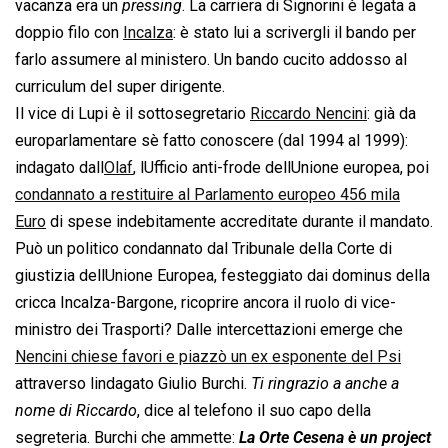
vacanza era un 
pressing
. La carriera di Signorini è legata a
doppio filo con
Incalza
: è stato lui a scrivergli il bando per
farlo assumere al ministero. Un bando cucito addosso al
curriculum del super dirigente.
Il vice di Lupi è il sottosegretario
Riccardo Nencini
: già da
europarlamentare sè fatto conoscere (dal 1994 al 1999):
indagato dall
Olaf
, lUfficio anti-frode dellUnione europea, poi
condannato a restituire al Parlamento europeo 456 mila
Euro
di spese indebitamente accreditate durante il mandato.
Può un politico condannato dal Tribunale della Corte di
giustizia dellUnione Europea, festeggiato dai dominus della
cricca Incalza-Bargone, ricoprire ancora il ruolo di vice-
ministro dei Trasporti? Dalle intercettazioni emerge che
Nencini chiese favori e piazzò un ex esponente del Psi
attraverso lindagato Giulio Burchi. 
Ti ringrazio a anche a
nome di Riccardo
, dice al telefono il suo capo della
segreteria. Burchi che ammette:
La Orte Cesena è un project