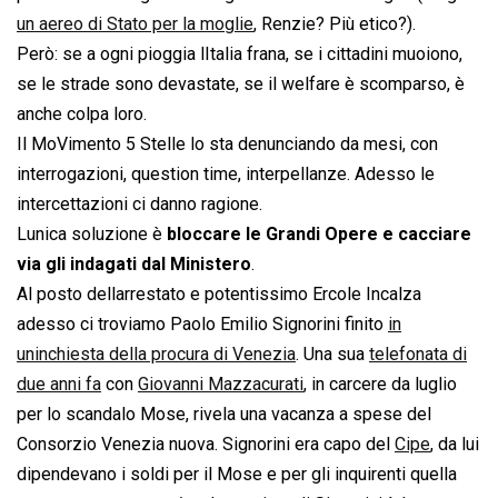
un aereo di Stato per la moglie
, Renzie? Più etico?).
Però: se a ogni pioggia lItalia frana, se i cittadini muoiono,
se le strade sono devastate, se il welfare è scomparso, è
anche colpa loro.
Il MoVimento 5 Stelle lo sta denunciando da mesi, con
interrogazioni, question time, interpellanze. Adesso le
intercettazioni ci danno ragione.
Lunica soluzione è
bloccare le Grandi Opere e cacciare
via gli indagati dal Ministero
.
Al posto dellarrestato e potentissimo Ercole Incalza
adesso ci troviamo Paolo Emilio Signorini finito
in
uninchiesta della procura di Venezia
. Una sua
telefonata di
due anni fa
con
Giovanni Mazzacurati
, in carcere da luglio
per lo scandalo Mose, rivela una vacanza a spese del
Consorzio Venezia nuova. Signorini era capo del
Cipe
, da lui
dipendevano i soldi per il Mose e per gli inquirenti quella