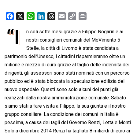
F
X
W
L
T
E
C
P
a
h
i
h
m
o
r
“I
n soli sette mesi grazie a Filippo Nogarin e ai
c
a
n
r
a
p
i
e
nostri consiglieri comunali del MoVimento 5
t
k
e
i
y
n
b
s
e
a
l
L
t
Stelle, la città di Livorno è stata candidata a
o
A
d
d
i
patrimonio dell’Unesco, i cittadini risparmieranno oltre un
o
p
I
s
n
milione e mezzo di euro grazie al taglio delle indennità dei
k
p
n
k
dirigenti, gli assessori sono stati nominati con un percorso
pubblico ed è stata bloccata la speculazione edilizia del
nuovo ospedale. Questi sono solo alcuni dei punti già
realizzati dalla nostra amministrazione comunale. Sabato
siamo stati a fare visita a Filippo, la sua giunta e il nostro
gruppo consiliare. La condizione dei comuni in Italia è
pessima, a causa dei tagli del Governo Renzi, Letta e Monti.
Solo a dicembre 2014 Renzi ha tagliato 8 miliardi di euro ai