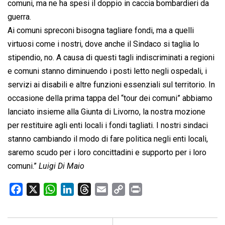
comuni, ma ne ha spesi il doppio in caccia bombardieri da
guerra.
Ai comuni spreconi bisogna tagliare fondi, ma a quelli
virtuosi come i nostri, dove anche il Sindaco si taglia lo
stipendio, no. A causa di questi tagli indiscriminati a regioni
e comuni stanno diminuendo i posti letto negli ospedali, i
servizi ai disabili e altre funzioni essenziali sul territorio. In
occasione della prima tappa del “tour dei comuni” abbiamo
lanciato insieme alla Giunta di Livorno, la nostra mozione
per restituire agli enti locali i fondi tagliati. I nostri sindaci
stanno cambiando il modo di fare politica negli enti locali,
saremo scudo per i loro concittadini e supporto per i loro
comuni.”
Luigi Di Maio
F
X
W
L
T
E
C
P
a
h
i
h
m
o
r
c
a
n
r
a
p
i