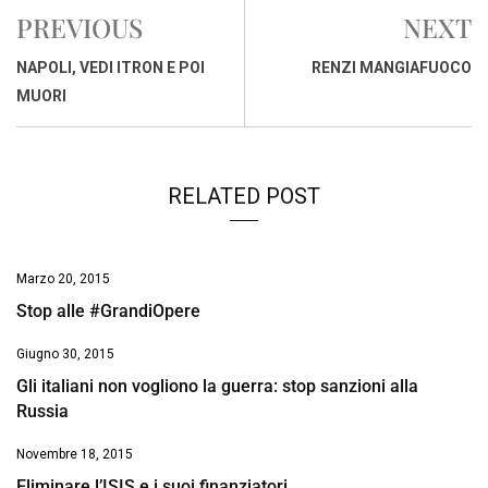
e
t
k
e
i
y
n
PREVIOUS
NEXT
b
s
e
a
l
L
t
o
A
d
d
i
NAPOLI, VEDI ITRON E POI
RENZI MANGIAFUOCO
o
p
I
s
n
MUORI
k
p
n
k
RELATED POST
Marzo 20, 2015
Stop alle #GrandiOpere
Giugno 30, 2015
Gli italiani non vogliono la guerra: stop sanzioni alla
Russia
Novembre 18, 2015
Eliminare l’ISIS e i suoi finanziatori