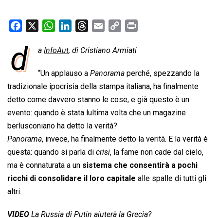
F
X
W
L
T
E
C
P
a
h
i
h
m
o
r
d
a
InfoAut
, di Cristiano Armiati
c
a
n
r
a
p
i
e
t
k
e
i
y
n
“Un applauso a 
Panorama
 perché, spezzando la
b
s
e
a
l
L
t
tradizionale ipocrisia della stampa italiana, ha finalmente
o
A
d
d
i
detto come davvero stanno le cose, e già questo è un
o
p
I
s
n
evento: quando è stata lultima volta che un magazine
k
p
n
k
berlusconiano ha detto la verità?
Panorama
, invece, ha finalmente detto la verità. E la verità è
questa: quando si parla di 
crisi
, la fame non cade dal cielo,
ma è connaturata a un
sistema che consentirà a pochi
ricchi di consolidare il loro capitale
alle spalle di tutti gli
altri.
VIDEO
La Russia di Putin aiuterà la Grecia?