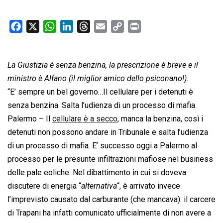
F
X
W
L
T
E
C
P
a
h
i
h
m
o
r
c
a
n
r
a
p
i
La Giustizia è senza benzina, la prescrizione è breve e il
e
t
k
e
i
y
n
b
s
e
a
l
L
t
ministro è Alfano (il miglior amico dello psiconano!).
o
A
d
d
i
“E’ sempre un bel governo…Il cellulare per i detenuti è
o
p
I
s
n
senza benzina. Salta l’udienza di un processo di mafia.
k
p
n
k
Palermo – Il
cellulare è a secco
, manca la benzina, così i
detenuti non possono andare in Tribunale e salta l’udienza
di un processo di mafia. E’ successo oggi a Palermo al
processo per le presunte infiltrazioni mafiose nel business
delle pale eoliche. Nel dibattimento in cui si doveva
discutere di energia “
alternativa
“, è arrivato invece
l’imprevisto causato dal carburante (che mancava): il carcere
di Trapani ha infatti comunicato ufficialmente di non avere a