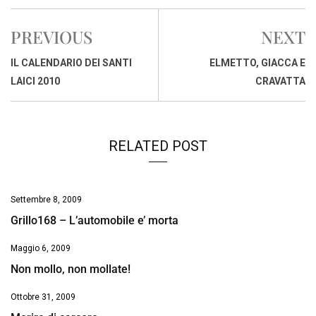
c
a
n
r
a
p
i
e
t
k
e
i
y
n
PREVIOUS
NEXT
b
s
e
a
l
L
t
o
A
d
d
i
IL CALENDARIO DEI SANTI
ELMETTO, GIACCA E
o
p
I
s
n
LAICI 2010
CRAVATTA
k
p
n
k
RELATED POST
Settembre 8, 2009
Grillo168 – L’automobile e’ morta
Maggio 6, 2009
Non mollo, non mollate!
Ottobre 31, 2009