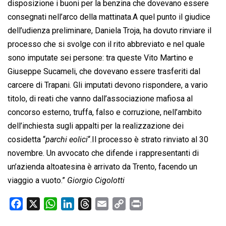
disposizione i buoni per la benzina che dovevano essere
consegnati nell’arco della mattinata.A quel punto il giudice
dell’udienza preliminare, Daniela Troja, ha dovuto rinviare il
processo che si svolge con il rito abbreviato e nel quale
sono imputate sei persone: tra queste Vito Martino e
Giuseppe Sucameli, che dovevano essere trasferiti dal
carcere di Trapani. Gli imputati devono rispondere, a vario
titolo, di reati che vanno dall’associazione mafiosa al
concorso esterno, truffa, falso e corruzione, nell’ambito
dell’inchiesta sugli appalti per la realizzazione dei
cosidetta “
parchi eolici
“.Il processo è strato rinviato al 30
novembre. Un avvocato che difende i rappresentanti di
un’azienda altoatesina è arrivato da Trento, facendo un
viaggio a vuoto.”
Giorgio Cigolotti
F
X
W
L
T
E
C
P
a
h
i
h
m
o
r