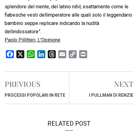
splendore del niente, del latino nihil, esattamente come le
fiabesche vesti dellimperatore alle quali solo il leggendario
bambino seppe replicare indicando la nudità
dellindossatore”.
Paolo Pillitteri, L’Opinione
F
X
W
L
T
E
C
P
a
h
i
h
m
o
r
c
a
n
r
a
p
i
e
t
k
e
i
y
n
PREVIOUS
NEXT
b
s
e
a
l
L
t
o
A
d
d
i
PROCESSI POPOLARI IN RETE
I PULLMAN DI RENZIE
o
p
I
s
n
k
p
n
k
RELATED POST