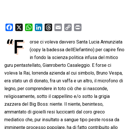
F
X
W
L
T
E
C
P
a
h
i
h
m
o
r
“F
orse ci voleva davvero Santa Lucia Annunziata
c
a
n
r
a
p
i
e
(copy la badessa dellElefantino) per capire fino
t
k
e
i
y
n
b
s
e
a
l
L
t
in fondo la scienza politica infusa del mitico
o
A
d
d
i
guru pentastellato, Gianroberto Casaleggio. E forse ci
o
p
I
s
n
voleva la Rai, lorrenda azienda al cui simbolo, Bruno Vespa,
k
p
n
k
era stato un dì donato, fra un vaffa e un altro, il microfono di
legno, per comprendere in toto ciò che si nasconde,
religiosamente, sotto il cappellino e/o sotto la grigia
zazzera del Big Boss: niente. Il niente, beninteso,
ammantato di gioielli resi luccicanti dal coro greco
mediatico che, pur insultato a sangue tipo peste rossa da
imminente processo popolare, ha di fatto contribuito allo