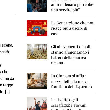
0
anni il denaro potrebbe
6
non servire più”
2
0
La Generazione che non
0
7
riesce più a uscire di
casa
2
0
i scena.
0
Gli allevamenti di polli
8
stanno alimentando i
parità
batteri della diarrea
2
umana
0
e
0
a che
9
In Cina ora si affitta
are ma da
mezzo letto: la nuova
2
on regga
frontiera del risparmio
0
e. […]
1
0
La rivolta degli
scarafaggi: i giovani
2