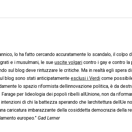
ritannico, lo ha fatto cercando accuratamente lo scandalo, il colpo d
grati e i musulmani, le sue
uscite volgari
contro i gay e contro la 
o sul blog deve rintuzzare le critiche. Ma in realtà egli spera di
sul blog sono stati anticipatamente
esclusi i Verdi
come possibil
damente lo spazio riformista dellinnovazione politica, è da destr
o Farage per lideologia dei popoli ribelli allUnione, non da riform
intenzioni di chi la battezza sperando che larchitettura dellUe n
una caricatura imbarazzante della cosiddetta democrazia della ret
arlamento europeo.”
Gad Lerner