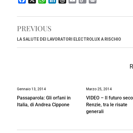
a
h
i
h
m
o
r
c
a
n
r
a
p
i
e
t
k
e
i
y
n
PREVIOUS
b
s
e
a
l
L
t
o
A
d
d
i
LA SALUTE DEI LAVORATORI ELECTROLUX A RISCHIO
o
p
I
s
n
k
p
n
k
R
Gennaio 13, 2014
Marzo 25, 2014
Passaparola: Gli orfani in
VIDEO – Il futuro sec
Italia, di Andrea Cippone
Renzie, tra le risate
generali