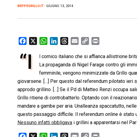
BEPPEGRILLO.IT
- GIUGNO 13, 2014
F
X
W
L
T
E
C
P
a
h
i
h
m
o
r
“I
l comico italiano che si affianca allistrione b
c
a
n
r
a
p
i
e
La propaganda di Nigel Farage contro gli immi
t
k
e
i
y
n
b
s
e
a
l
L
t
femminile, vengono minimizzate da Grillo quand
o
A
d
d
i
giovarsene. […] Per questo dal referendum pilotato ieri 
o
p
I
s
n
approdo grillino. […] Se il Pd di Matteo Renzi occupa sal
k
p
n
k
Grillo ritiene di controbatterlo. Optando con il reazionari
mandare a gambe per aria. Unalleanza spaccatutto, nelle 
questo passaggio difficile. Il referendum online è stato 
Nessuno infatti obbligava
i grillini a apparentarsi nel P
F
X
W
L
T
E
C
P