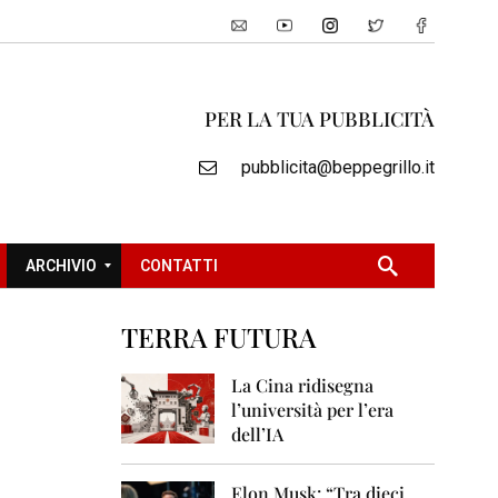
PER LA TUA PUBBLICITÀ
pubblicita@beppegrillo.it
ARCHIVIO
CONTATTI
TERRA FUTURA
2
0
La Cina ridisegna
0
l’università per l’era
5
dell’IA
2
0
Elon Musk: “Tra dieci