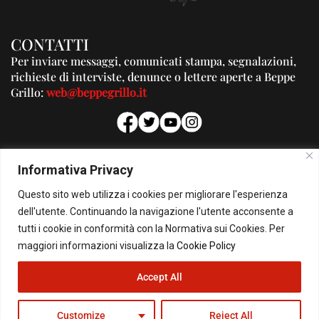
CONTATTI
Per inviare messaggi, comunicati stampa, segnalazioni,
richieste di interviste, denunce o lettere aperte a Beppe
Grillo:
web@beppegrillo.it
PUBBLICITA'
Informativa Privacy
Per la tua pubblicità su questo Blog:
Questo sito web utilizza i cookies per migliorare l'esperienza
pubblicita@beppegrillo.it
dell'utente. Continuando la navigazione l'utente acconsente a
tutti i cookie in conformità con la Normativa sui Cookies. Per
HOMEPAGE
COOKIE POLICY
PRIVACY POLICY
CONTATTI
maggiori informazioni visualizza la
Cookie Policy
Accept All
© Copyright 2026 - Il Blog di Beppe Grillo. All Rights Reserved - Powered by
happygrafic.com
Customize
Reject All