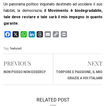
Un panorama politico inquinato destinato ad uccidere il suo
habitat, la democrazia;
il Movimento è biodegradabile,
tale deve restare e tale sarà il mio impegno in quanto
garante.
F
X
W
L
T
E
C
P
a
h
i
h
m
o
r
c
a
n
r
a
p
i
Tag:
featured
e
t
k
e
i
y
n
b
s
e
a
l
L
t
PREVIOUS
NEXT
o
A
d
d
i
o
p
I
s
n
NON POSSO NON ESSERCI!
TORPORE E PASSIONE, IL MIO
k
p
n
k
GRAZIE A VOI ITALIANI
RELATED POST