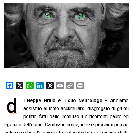
F
X
W
L
T
E
C
P
a
h
i
h
m
o
r
d
i Beppe Grillo e il suo Neurologo –
Abbiamo
c
a
n
r
a
p
i
e
assistito al lento accumularsi disgregato di grumi
t
k
e
i
y
n
b
s
e
a
l
L
t
politici fatti dalle immutabili e ricorrenti paure ed
o
A
d
d
i
egoismi dell’uomo. Cambiano nome, idee e proclami perché
o
p
I
s
n
la loro pasta è l’equivalente della plastica nel mondo delle