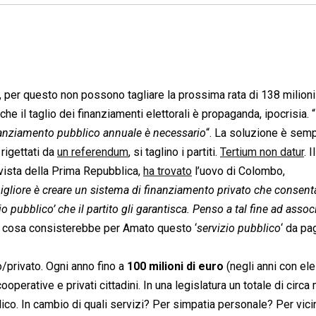
si, per questo non possono tagliare la prossima rata di 138 milioni
che il taglio dei finanziamenti elettorali è propaganda, ipocrisia. “
inanziamento pubblico annuale è necessario
“. La soluzione è semp
 rigettati da
un referendum
, si taglino i partiti.
Tertium non datur
. 
rvista della Prima Repubblica,
ha trovato
l’uovo di Colombo,
gliore è creare un sistema di finanziamento privato che consenta
io pubblico’ che il partito gli garantisca. Penso a tal fine ad assoc
In cosa consisterebbe per Amato questo ‘
servizio pubblico
‘ da pa
o/privato. Ogni anno fino a
100 milioni di euro
(negli anni con ele
operative e privati cittadini. In una legislatura un totale di circ
lico. In cambio di quali servizi? Per simpatia personale? Per vic