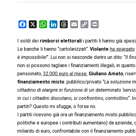
F
X
W
L
T
E
C
P
a
h
i
h
m
o
r
c
a
n
r
a
p
i
I soldi dei
rimborsi elettorali
i partiti li hanno già spe
e
t
k
e
i
y
n
Le banche li hanno “
cartolarizzati
“.
Violante
ha spiegato
b
s
e
a
l
L
t
è impossibile!
“. Lui non si nasconde dietro un dito: “
Il f
o
A
d
d
i
non si possono tagliare i finanziamenti illegali, in quanto
o
p
I
s
n
pensionato,
32.000 euro al mese
,
Giuliano Amato
, rise
k
p
n
k
finanziamento misto
: pubblico/privato “
La soluzione mi
cittadino di elargire in funzione di un determinato ‘serviz
in cui i cittadini discutano, si confrontino, controllino
“. 
partiti? Questo mi sfugge, o forse no.
I partiti ricevono già ora un finanziamento misto pubblic
politiche e europee i contributi aumentano) da aziende, co
miliardo di euro, confrontabile con il finanziamento pubb