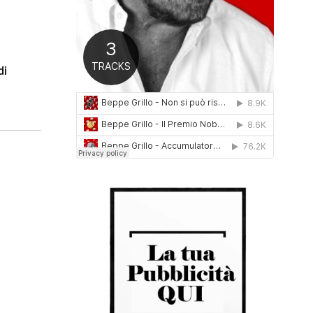
0
1
6
di