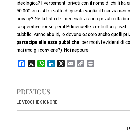
ideologica? I versamenti privati con il nome di chi li ha
50.000 euro. Al di sotto di questa soglia il finanziament
privacy? Nella
lista dei mecenati
vi sono privati cittadi
cooperative rosse per il Pdmenoelle, costruttori privati p
pubblici vanno aboliti, lo devono essere anche quelli priv
partecipa alle aste pubbliche
, per motivi evidenti di co
mai (ma gli conviene?). Noi neppure
F
X
W
L
T
E
C
P
a
h
i
h
m
o
r
c
a
n
r
a
p
i
e
t
k
e
i
y
n
PREVIOUS
b
s
e
a
l
L
t
o
A
d
d
i
LE VECCHIE SIGNORE
o
p
I
s
n
k
p
n
k
R