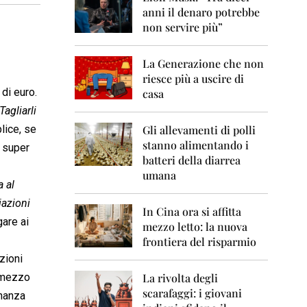
0
anni il denaro potrebbe
6
non servire più”
2
0
La Generazione che non
0
7
riesce più a uscire di
 di euro.
casa
2
Tagliarli
0
0
lice, se
Gli allevamenti di polli
8
stanno alimentando i
Il super
batteri della diarrea
2
umana
0
 al
0
iazioni
9
In Cina ora si affitta
gare ai
mezzo letto: la nuova
2
frontiera del risparmio
0
1
zioni
0
a mezzo
La rivolta degli
scarafaggi: i giovani
2
inanza