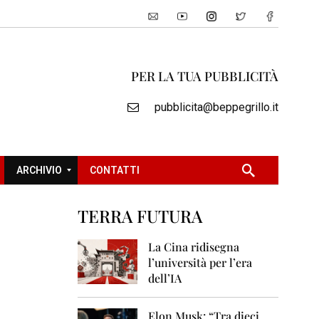
PER LA TUA PUBBLICITÀ
pubblicita@beppegrillo.it
ARCHIVIO
CONTATTI
TERRA FUTURA
2
0
La Cina ridisegna
0
l’università per l’era
5
dell’IA
2
0
Elon Musk: “Tra dieci