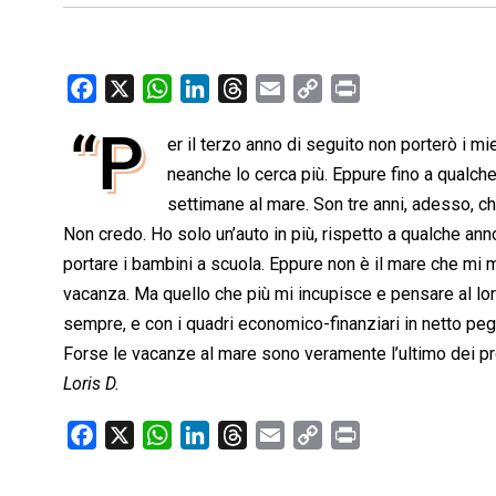
F
X
W
L
T
E
C
P
a
h
i
h
m
o
r
“P
er il terzo anno di seguito non porterò i m
c
a
n
r
a
p
i
e
neanche lo cerca più. Eppure fino a qualch
t
k
e
i
y
n
b
s
e
a
l
L
t
settimane al mare. Son tre anni, adesso, c
o
A
d
d
i
Non credo. Ho solo un’auto in più, rispetto a qualche anno
o
p
I
s
n
portare i bambini a scuola. Eppure non è il mare che mi m
k
p
n
k
vacanza. Ma quello che più mi incupisce e pensare al lo
sempre, e con i quadri economico-finanziari in netto pegg
Forse le vacanze al mare sono veramente l’ultimo dei pr
Loris D.
F
X
W
L
T
E
C
P
a
h
i
h
m
o
r
c
a
n
r
a
p
i