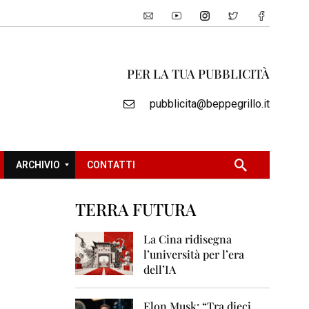
PER LA TUA PUBBLICITÀ
pubblicita@beppegrillo.it
ARCHIVIO
CONTATTI
TERRA FUTURA
2
0
La Cina ridisegna
0
l’università per l’era
5
dell’IA
2
0
Elon Musk: “Tra dieci