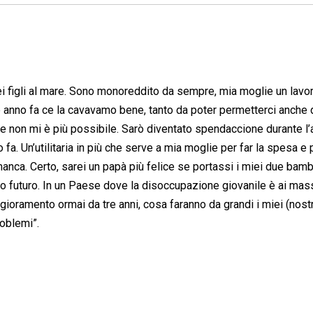
iei figli al mare. Sono monoreddito da sempre, mia moglie un lavo
e anno fa ce la cavavamo bene, tanto da poter permetterci anche
he non mi è più possibile. Sarò diventato spendaccione durante l
 fa. Un’utilitaria in più che serve a mia moglie per far la spesa e 
anca. Certo, sarei un papà più felice se portassi i miei due bambi
ro futuro. In un Paese dove la disoccupazione giovanile è ai mas
ioramento ormai da tre anni, cosa faranno da grandi i miei (nostri
oblemi”.