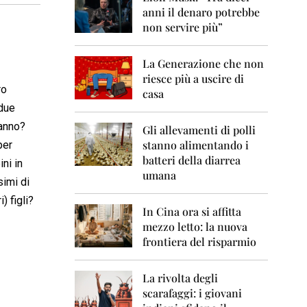
0
anni il denaro potrebbe
6
non servire più”
2
0
La Generazione che non
0
7
riesce più a uscire di
ro
casa
2
 due
0
’anno?
0
Gli allevamenti di polli
8
stanno alimentando i
per
batteri della diarrea
ni in
2
umana
0
simi di
0
) figli?
9
In Cina ora si affitta
mezzo letto: la nuova
2
frontiera del risparmio
0
1
0
La rivolta degli
scarafaggi: i giovani
2