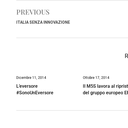
e
t
k
e
i
y
n
PREVIOUS
b
s
e
a
l
L
t
o
A
d
d
i
ITALIA SENZA INNOVAZIONE
o
p
I
s
n
k
p
n
k
R
Dicembre 11, 2014
Ottobre 17, 2014
L’eversore
Il M5S lavora al ripris
#SonoUnEversore
del gruppo europeo 