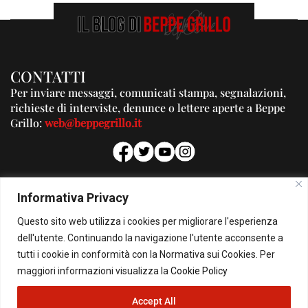
CONTATTI
Per inviare messaggi, comunicati stampa, segnalazioni,
richieste di interviste, denunce o lettere aperte a Beppe
Grillo:
web@beppegrillo.it
PUBBLICITA'
Informativa Privacy
Per la tua pubblicità su questo Blog:
Questo sito web utilizza i cookies per migliorare l'esperienza
pubblicita@beppegrillo.it
dell'utente. Continuando la navigazione l'utente acconsente a
tutti i cookie in conformità con la Normativa sui Cookies. Per
HOMEPAGE
COOKIE POLICY
PRIVACY POLICY
CONTATTI
maggiori informazioni visualizza la
Cookie Policy
Accept All
© Copyright 2026 - Il Blog di Beppe Grillo. All Rights Reserved - Powered by