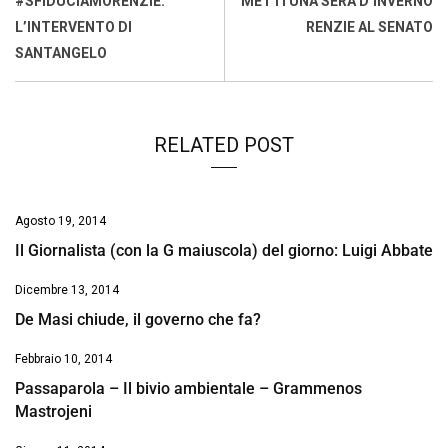
#SFIDUCIAMORENZIE:
METTI UNA SERA D’INVERNO
o
p
I
s
n
L’INTERVENTO DI
RENZIE AL SENATO
k
p
n
k
SANTANGELO
RELATED POST
Agosto 19, 2014
Il Giornalista (con la G maiuscola) del giorno: Luigi Abbate
Dicembre 13, 2014
De Masi chiude, il governo che fa?
Febbraio 10, 2014
Passaparola – Il bivio ambientale – Grammenos
Mastrojeni