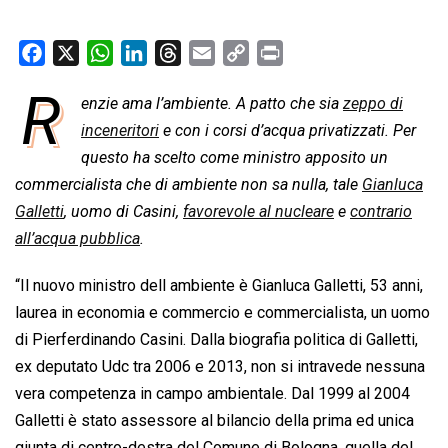
F
X
W
L
T
E
C
P
a
h
i
h
m
o
r
R
enzie ama l’ambiente. A patto che sia
zeppo di
c
a
n
r
a
p
i
e
inceneritori
t
k
e con i corsi d’acqua privatizzati. Per
e
i
y
n
b
s
e
a
l
L
t
questo ha scelto come ministro apposito un
o
A
d
d
i
commercialista che di ambiente non sa nulla, tale
Gianluca
o
p
I
s
n
Galletti
, uomo di Casini,
favorevole al nucleare
e
contrario
k
p
n
k
all’acqua pubblica
.
“Il nuovo ministro dell ambiente è Gianluca Galletti, 53 anni,
laurea in economia e commercio e commercialista, un uomo
di Pierferdinando Casini. Dalla biografia politica di Galletti,
ex deputato Udc tra 2006 e 2013, non si intravede nessuna
vera competenza in campo ambientale. Dal 1999 al 2004
Galletti è stato assessore al bilancio della prima ed unica
giunta di centro-destra del Comune di Bologna, quella del