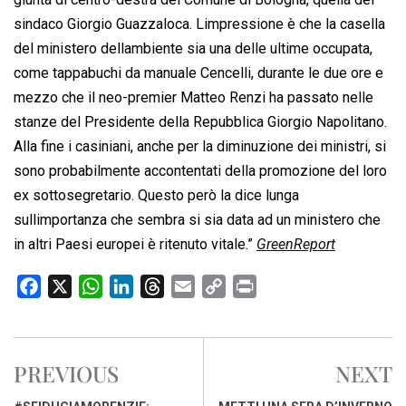
sindaco Giorgio Guazzaloca. Limpressione è che la casella
del ministero dellambiente sia una delle ultime occupata,
come tappabuchi da manuale Cencelli, durante le due ore e
mezzo che il neo-premier Matteo Renzi ha passato nelle
stanze del Presidente della Repubblica Giorgio Napolitano.
Alla fine i casiniani, anche per la diminuzione dei ministri, si
sono probabilmente accontentati della promozione del loro
ex sottosegretario. Questo però la dice lunga
sullimportanza che sembra si sia data ad un ministero che
in altri Paesi europei è ritenuto vitale.”
GreenReport
F
X
W
L
T
E
C
P
a
h
i
h
m
o
r
c
a
n
r
a
p
i
e
t
k
e
i
y
n
PREVIOUS
NEXT
b
s
e
a
l
L
t
o
A
d
d
i