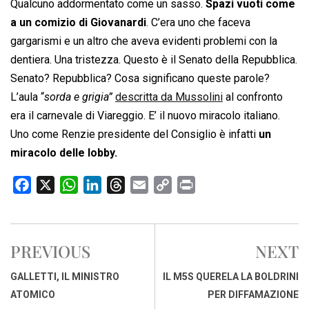
Qualcuno addormentato come un sasso.
Spazi vuoti come
a un comizio di Giovanardi
. C’era uno che faceva
gargarismi e un altro che aveva evidenti problemi con la
dentiera. Una tristezza. Questo è il Senato della Repubblica.
Senato? Repubblica? Cosa significano queste parole?
L’aula “
sorda e grigia”
descritta da Mussolini
al confronto
era il carnevale di Viareggio. E’ il nuovo miracolo italiano.
Uno come Renzie presidente del Consiglio è infatti
un
miracolo delle lobby.
F
X
W
L
T
E
C
P
a
h
i
h
m
o
r
c
a
n
r
a
p
i
e
t
k
e
i
y
n
PREVIOUS
NEXT
b
s
e
a
l
L
t
o
A
d
d
i
GALLETTI, IL MINISTRO
IL M5S QUERELA LA BOLDRINI
o
p
I
s
n
ATOMICO
PER DIFFAMAZIONE