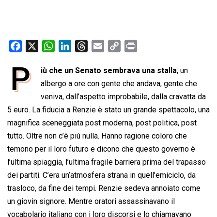
F
X
W
L
T
E
C
P
a
h
i
h
m
o
r
P
iù che un Senato sembrava una stalla
, un
c
a
n
r
a
p
i
e
albergo a ore con gente che andava, gente che
t
k
e
i
y
n
b
s
e
a
l
L
t
veniva, dall’aspetto improbabile, dalla cravatta da
o
A
d
d
i
5 euro. La fiducia a Renzie è stato un grande spettacolo, una
o
p
I
s
n
magnifica sceneggiata post moderna, post politica, post
k
p
n
k
tutto. Oltre non c’è più nulla. Hanno ragione coloro che
temono per il loro futuro e dicono che questo governo è
l’ultima spiaggia, l’ultima fragile barriera prima del trapasso
dei partiti. C’era un’atmosfera strana in quell’emiciclo, da
trasloco, da fine dei tempi. Renzie sedeva annoiato come
un giovin signore. Mentre oratori assassinavano il
vocabolario italiano con i loro discorsi e lo chiamavano