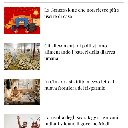
La Generazione che non riesce più a
uscire di casa
Gli allevamenti di polli stanno
alimentando i batteri della diarrea
umana
In Cina ora si affitta mezzo letto: la
nuova frontiera del risparmio
La rivolta degli scarafaggi: i giovani
indiani sfidano il governo Modi