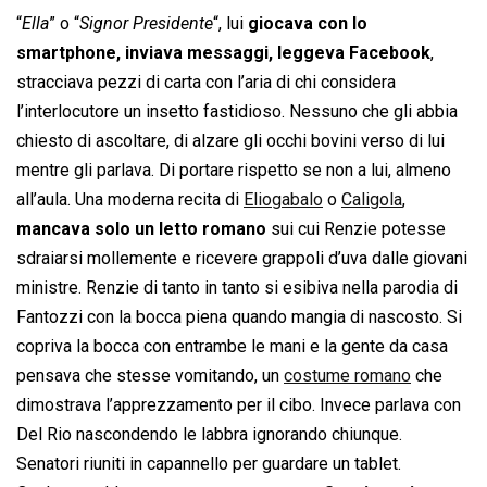
“
Ella
” o “
Signor Presidente
“, lui
giocava con lo
smartphone, inviava messaggi, leggeva Facebook
,
stracciava pezzi di carta con l’aria di chi considera
l’interlocutore un insetto fastidioso. Nessuno che gli abbia
chiesto di ascoltare, di alzare gli occhi bovini verso di lui
mentre gli parlava. Di portare rispetto se non a lui, almeno
all’aula. Una moderna recita di
Eliogabalo
o
Caligola
,
mancava solo un letto romano
sui cui Renzie potesse
sdraiarsi mollemente e ricevere grappoli d’uva dalle giovani
ministre. Renzie di tanto in tanto si esibiva nella parodia di
Fantozzi con la bocca piena quando mangia di nascosto. Si
copriva la bocca con entrambe le mani e la gente da casa
pensava che stesse vomitando, un
costume romano
che
dimostrava l’apprezzamento per il cibo. Invece parlava con
Del Rio nascondendo le labbra ignorando chiunque.
Senatori riuniti in capannello per guardare un tablet.