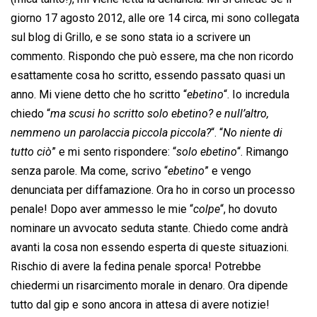
giorno 17 agosto 2012, alle ore 14 circa, mi sono collegata
sul blog di Grillo, e se sono stata io a scrivere un
commento. Rispondo che può essere, ma che non ricordo
esattamente cosa ho scritto, essendo passato quasi un
anno. Mi viene detto che ho scritto “
ebetino
“. Io incredula
chiedo “
ma scusi ho scritto solo ebetino? e null’altro,
nemmeno un parolaccia piccola piccola?
“. “
No niente di
tutto ciò
” e mi sento rispondere: “
solo ebetino
“. Rimango
senza parole. Ma come, scrivo “
ebetino
” e vengo
denunciata per diffamazione. Ora ho in corso un processo
penale! Dopo aver ammesso le mie “
colpe
“, ho dovuto
nominare un avvocato seduta stante. Chiedo come andrà
avanti la cosa non essendo esperta di queste situazioni.
Rischio di avere la fedina penale sporca! Potrebbe
chiedermi un risarcimento morale in denaro. Ora dipende
tutto dal gip e sono ancora in attesa di avere notizie!