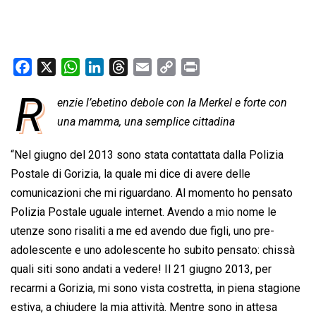
F
X
W
L
T
E
C
P
a
h
i
h
m
o
r
R
enzie l’ebetino debole con la Merkel e forte con
c
a
n
r
a
p
i
e
una mamma, una semplice cittadina
t
k
e
i
y
n
b
s
e
a
l
L
t
“Nel giugno del 2013 sono stata contattata dalla Polizia
o
A
d
d
i
Postale di Gorizia, la quale mi dice di avere delle
o
p
I
s
n
comunicazioni che mi riguardano. Al momento ho pensato
k
p
n
k
Polizia Postale uguale internet. Avendo a mio nome le
utenze sono risaliti a me ed avendo due figli, uno pre-
adolescente e uno adolescente ho subito pensato: chissà
quali siti sono andati a vedere! Il 21 giugno 2013, per
recarmi a Gorizia, mi sono vista costretta, in piena stagione
estiva, a chiudere la mia attività. Mentre sono in attesa