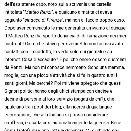
dell’assistente capo, noto sulla scrivania una cartella
intitolata “
Matteo Renzi
“, e qualcuno a matita ci aveva
aggiunto “
sindaco di Firenze
“, ma non ci faccio troppo caso.
Dopo aver comunicato le mie generalità arriviamo al dunque.
Il Matteo Renzi ha sporto denuncia di diffamazione nei miei
confronti! Giuro che stavo per svenire! Io non ho mai avuto
contatti con il suddetto, lo vedo solo sui giornali e su
internet. Cosa è accaduto? E poi che onore essere querelati
da Renzi! Ma non mi conosce nemmeno. Sono una mamma,
moglie, con una piccola attività che si fa in quattro tutti i
santi giorni. Ma perché? Poi mi viene spiegato che questi
Signori politici hanno degli uffici stampa con decine e
decine di persone al loro servizio (pagati da chi?), che
spulciano tra i post dei blog, alla ricerca di qualunque
espressione, che alla lontana si possa considerare
un’offesa, e scatta così automaticamente la querela. Bene
(mica tanto!), mi viene letta la denuncia. Mi si chiede se il