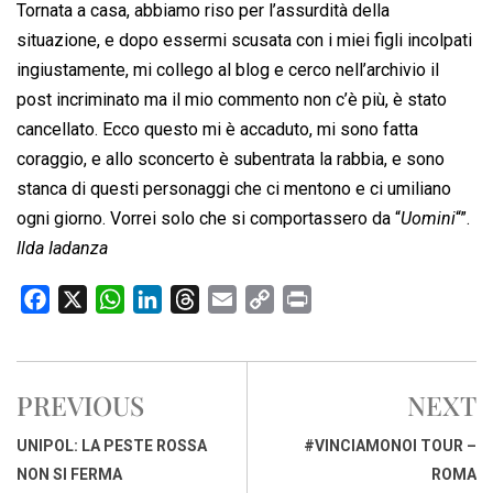
Tornata a casa, abbiamo riso per l’assurdità della
situazione, e dopo essermi scusata con i miei figli incolpati
ingiustamente, mi collego al blog e cerco nell’archivio il
post incriminato ma il mio commento non c’è più, è stato
cancellato. Ecco questo mi è accaduto, mi sono fatta
coraggio, e allo sconcerto è subentrata la rabbia, e sono
stanca di questi personaggi che ci mentono e ci umiliano
ogni giorno. Vorrei solo che si comportassero da “
Uomini
“”.
Ilda Iadanza
F
X
W
L
T
E
C
P
a
h
i
h
m
o
r
c
a
n
r
a
p
i
e
t
k
e
i
y
n
PREVIOUS
NEXT
b
s
e
a
l
L
t
o
A
d
d
i
UNIPOL: LA PESTE ROSSA
#VINCIAMONOI TOUR –
o
p
I
s
n
NON SI FERMA
ROMA