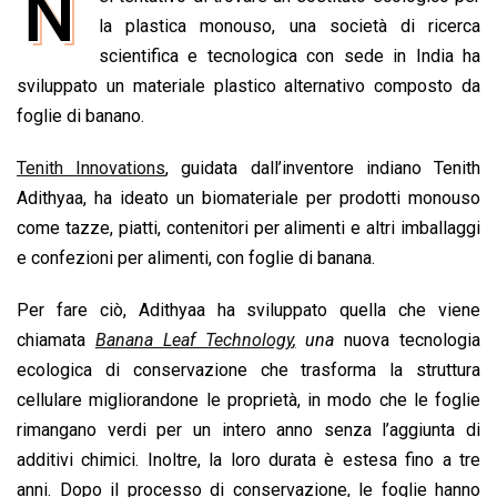
N
e
la plastica monouso, una società di ricerca
t
k
e
i
y
n
b
s
e
a
l
L
t
scientifica e tecnologica con sede in India ha
o
A
d
d
i
sviluppato un materiale plastico alternativo composto da
o
p
I
s
n
foglie di banano.
k
p
n
k
Tenith Innovations
, guidata dall’inventore indiano Tenith
Adithyaa, ha ideato un biomateriale per prodotti monouso
come tazze, piatti, contenitori per alimenti e altri imballaggi
e confezioni per alimenti, con foglie di banana.
Per fare ciò, Adithyaa ha sviluppato quella che viene
chiamata
Banana Leaf Technology
,
una
nuova tecnologia
ecologica di conservazione che trasforma la struttura
cellulare migliorandone le proprietà, in modo che le foglie
rimangano verdi per un intero anno senza l’aggiunta di
additivi chimici. Inoltre, la loro durata è estesa fino a tre
anni. Dopo il processo di conservazione, le foglie hanno