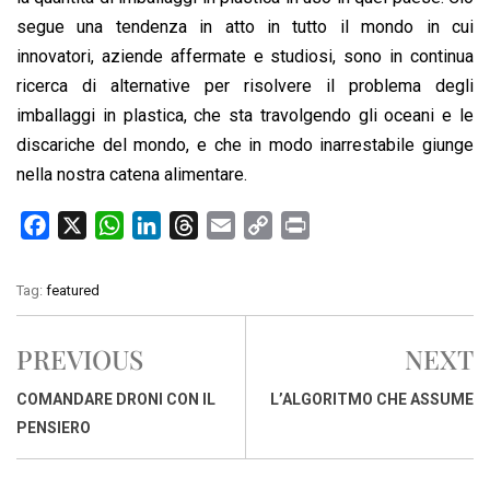
segue una tendenza in atto in tutto il mondo in cui
innovatori, aziende affermate e studiosi, sono in continua
ricerca di alternative per risolvere il problema degli
imballaggi in plastica, che sta travolgendo gli oceani e le
discariche del mondo, e che in modo inarrestabile giunge
nella nostra catena alimentare.
F
X
W
L
T
E
C
P
a
h
i
h
m
o
r
c
a
n
r
a
p
i
Tag:
featured
e
t
k
e
i
y
n
b
s
e
a
l
L
t
PREVIOUS
NEXT
o
A
d
d
i
o
p
I
s
n
COMANDARE DRONI CON IL
L’ALGORITMO CHE ASSUME
k
p
n
k
PENSIERO