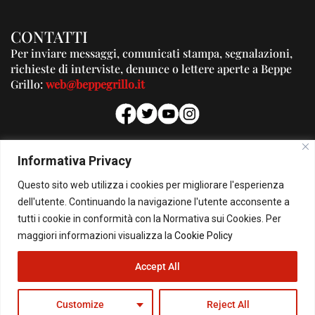
CONTATTI
Per inviare messaggi, comunicati stampa, segnalazioni,
richieste di interviste, denunce o lettere aperte a Beppe
Grillo:
web@beppegrillo.it
PUBBLICITA'
Informativa Privacy
Per la tua pubblicità su questo Blog:
Questo sito web utilizza i cookies per migliorare l'esperienza
pubblicita@beppegrillo.it
dell'utente. Continuando la navigazione l'utente acconsente a
tutti i cookie in conformità con la Normativa sui Cookies. Per
HOMEPAGE
COOKIE POLICY
PRIVACY POLICY
CONTATTI
maggiori informazioni visualizza la
Cookie Policy
Accept All
© Copyright 2026 - Il Blog di Beppe Grillo. All Rights Reserved - Powered by
happygrafic.com
Customize
Reject All