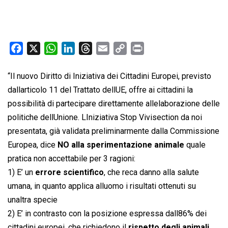
F
X
W
L
T
E
C
P
a
h
i
h
m
o
r
c
a
n
r
a
p
i
“Il nuovo Diritto di Iniziativa dei Cittadini Europei, previsto
e
t
k
e
i
y
n
dallarticolo 11 del Trattato dellUE, offre ai cittadini la
b
s
e
a
l
L
t
possibilità di partecipare direttamente allelaborazione delle
o
A
d
d
i
politiche dellUnione. LIniziativa Stop Vivisection da noi
o
p
I
s
n
presentata, già validata preliminarmente dalla Commissione
k
p
n
k
Europea, dice
NO alla sperimentazione animale
quale
pratica non accettabile per 3 ragioni:
1) E’ un
errore scientifico
, che reca danno alla salute
umana, in quanto applica alluomo i risultati ottenuti su
unaltra specie
2) E’ in contrasto con la posizione espressa dall86% dei
cittadini europei, che richiedono il
rispetto degli animali