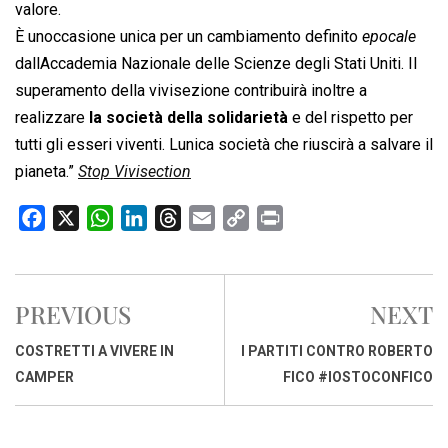
valore.
È unoccasione unica per un cambiamento definito 
epocale
dallAccademia Nazionale delle Scienze degli Stati Uniti. Il
superamento della vivisezione contribuirà inoltre a
realizzare
la società della solidarietà
e del rispetto per
tutti gli esseri viventi. Lunica società che riuscirà a salvare il
pianeta.”
Stop Vivisection
F
X
W
L
T
E
C
P
a
h
i
h
m
o
r
c
a
n
r
a
p
i
e
t
k
e
i
y
n
PREVIOUS
NEXT
b
s
e
a
l
L
t
o
A
d
d
i
COSTRETTI A VIVERE IN
I PARTITI CONTRO ROBERTO
o
p
I
s
n
CAMPER
FICO #IOSTOCONFICO
k
p
n
k