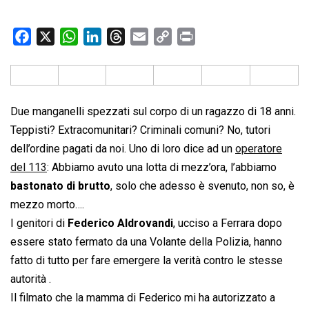
F
X
W
L
T
E
C
P
a
h
i
h
m
o
r
c
a
n
r
a
p
i
e
t
k
e
i
y
n
b
s
e
a
l
L
t
Due manganelli spezzati sul corpo di un ragazzo di 18 anni.
o
A
d
d
i
Teppisti? Extracomunitari? Criminali comuni? No, tutori
o
p
I
s
n
dell’ordine pagati da noi. Uno di loro dice ad un
operatore
k
p
n
k
del 113
: Abbiamo avuto una lotta di mezz’ora, l’abbiamo
bastonato di brutto
, solo che adesso è svenuto, non so, è
mezzo morto….
I genitori di
Federico Aldrovandi
, ucciso a Ferrara dopo
essere stato fermato da una Volante della Polizia, hanno
fatto di tutto per fare emergere la verità contro le stesse
autorità .
Il filmato che la mamma di Federico mi ha autorizzato a