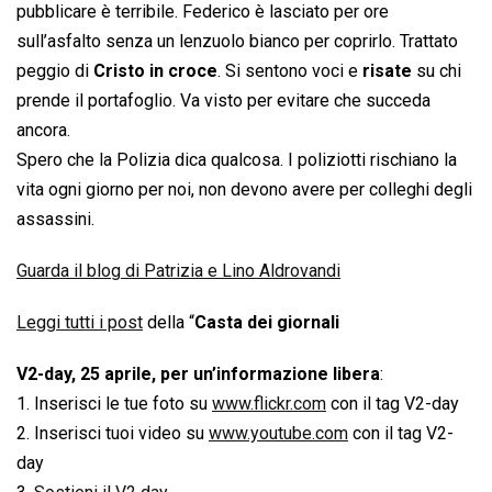
pubblicare è terribile. Federico è lasciato per ore
sull’asfalto senza un lenzuolo bianco per coprirlo. Trattato
peggio di
Cristo in croce
. Si sentono voci e
risate
su chi
prende il portafoglio. Va visto per evitare che succeda
ancora.
Spero che la Polizia dica qualcosa. I poliziotti rischiano la
vita ogni giorno per noi, non devono avere per colleghi degli
assassini.
Guarda il blog di Patrizia e Lino Aldrovandi
Leggi tutti i post
della “
Casta dei giornali
V2-day, 25 aprile, per un’informazione libera
:
1. Inserisci le tue foto su
www.flickr.com
con il tag V2-day
2. Inserisci tuoi video su
www.youtube.com
con il tag V2-
day