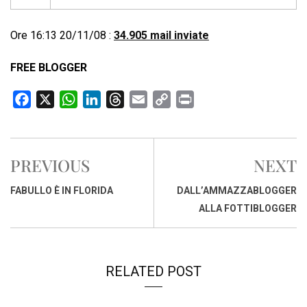
Ore 16:13 20/11/08 :
34.905 mail inviate
FREE BLOGGER
F
X
W
L
T
E
C
P
a
h
i
h
m
o
r
c
a
n
r
a
p
i
e
t
k
e
i
y
n
PREVIOUS
NEXT
b
s
e
a
l
L
t
o
A
d
d
i
FABULLO È IN FLORIDA
DALL’AMMAZZABLOGGER
o
p
I
s
n
ALLA FOTTIBLOGGER
k
p
n
k
RELATED POST