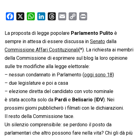
F
X
W
L
T
E
C
P
a
h
i
h
m
o
r
c
a
n
r
a
p
i
La proposta di legge popolare 
Parlamento Pulito
 è
e
t
k
e
i
y
n
sempre in attesa di essere discussa in
Senato
dalla
b
s
e
a
l
L
t
Commissione Affari Costituzionali
(*). La richiesta ai membri
o
A
d
d
i
della Commissione di esprimere sul blog la loro opinione
o
p
I
s
n
sulle tre modifiche alla legge elettorale:
k
p
n
k
– nessun condannato in Parlamento (
oggi sono 18
)
– due legislature e poi a casa
– elezione diretta del candidato con voto nominale
è stata accolta solo da
Pardi
e
Belisario
(
IDV
). Nei
prossimi giorni pubblicherò i filmati con le dichiarazioni.
Il resto della Commissione tace.
Un silenzio comprensibile: se perdono il posto da
parlamentari che altro possono fare nella vita? Chi gli dà più