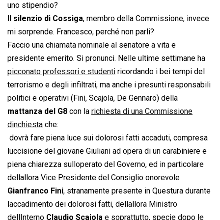
uno stipendio?
Il silenzio di Cossiga
, membro della Commissione, invece
mi sorprende. Francesco, perché non parli?
Faccio una chiamata nominale al senatore a vita e
presidente emerito. Si pronunci. Nelle ultime settimane ha
picconato professori e studenti
ricordando i bei tempi del
terrorismo e degli infiltrati, ma anche i presunti responsabili
politici e operativi (Fini, Scajola, De Gennaro) della
mattanza del G8
con la
richiesta di una Commissione
dinchiesta
che:
 dovrà fare piena luce sui dolorosi fatti accaduti, compresa
luccisione del giovane Giuliani ad opera di un carabiniere e
piena chiarezza sulloperato del Governo, ed in particolare
dellallora Vice Presidente del Consiglio onorevole
Gianfranco Fini
, stranamente presente in Questura durante
laccadimento dei dolorosi fatti, dellallora Ministro
dellInterno
Claudio Scajola
e soprattutto, specie dopo le