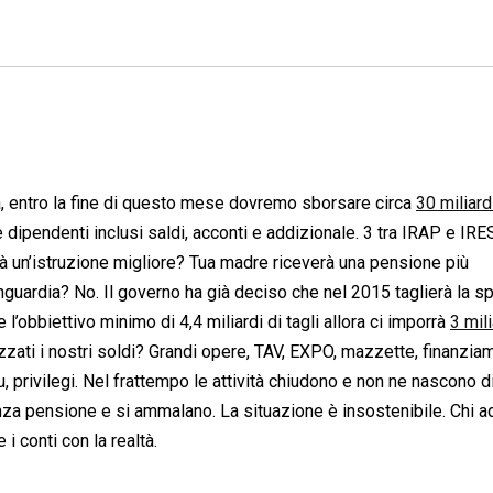
ropa, entro la fine di questo mese dovremo sborsare circa
30 miliard
 e dipendenti inclusi saldi, acconti e addizionale. 3 tra IRAP e IR
avrà un’istruzione migliore? Tua madre riceverà una pensione più
anguardia? No. Il governo ha già deciso che nel 2015 taglierà la s
 l’obbiettivo minimo di 4,4 miliardi di tagli allora ci imporrà
3 mili
izzati i nostri soldi? Grandi opere, TAV, EXPO, mazzette, finanzia
 blu, privilegi. Nel frattempo le attività chiudono e non ne nascono d
nza pensione e si ammalano. La situazione è insostenibile. Chi 
i conti con la realtà.