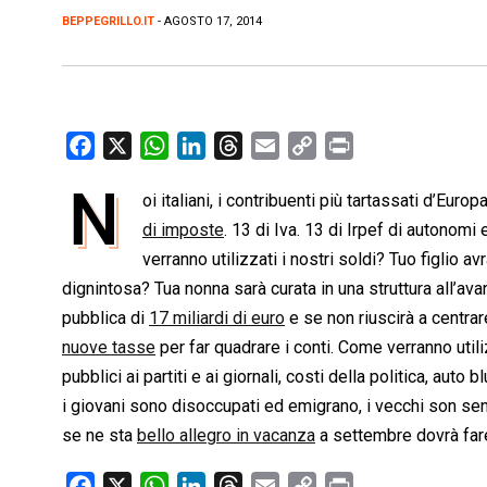
BEPPEGRILLO.IT
- AGOSTO 17, 2014
F
X
W
L
T
E
C
P
a
h
i
h
m
o
r
N
oi italiani, i contribuenti più tartassati d’Eu
c
a
n
r
a
p
i
e
di imposte
t
k
. 13 di Iva. 13 di Irpef di autonomi
e
i
y
n
b
s
e
a
l
L
t
verranno utilizzati i nostri soldi? Tuo figlio 
o
A
d
d
i
dignintosa? Tua nonna sarà curata in una struttura all’av
o
p
I
s
n
pubblica di
17 miliardi di euro
e se non riuscirà a centrare
k
p
n
k
nuove tasse
per far quadrare i conti. Come verranno util
pubblici ai partiti e ai giornali, costi della politica, auto
i giovani sono disoccupati ed emigrano, i vecchi son se
se ne sta
bello allegro in vacanza
a settembre dovrà fare 
F
X
W
L
T
E
C
P