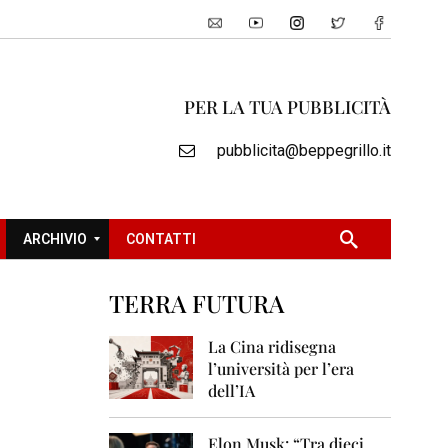
PER LA TUA PUBBLICITÀ
pubblicita@beppegrillo.it
ARCHIVIO
CONTATTI
TERRA FUTURA
2
0
La Cina ridisegna
0
l’università per l’era
5
dell’IA
2
0
Elon Musk: “Tra dieci