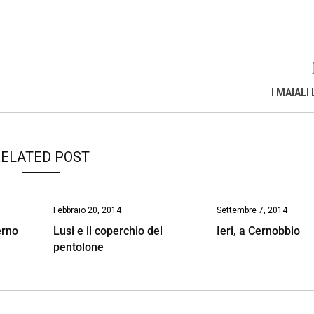
I MAIALI
ELATED POST
Febbraio 20, 2014
Settembre 7, 2014
erno
Lusi e il coperchio del
Ieri, a Cernobbio
pentolone