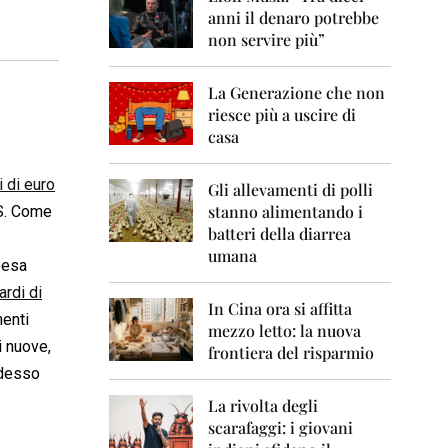
0
anni il denaro potrebbe
6
non servire più”
2
0
La Generazione che non
0
7
riesce più a uscire di
casa
2
0
i di euro
0
Gli allevamenti di polli
8
stanno alimentando i
ES. Come
batteri della diarrea
2
umana
0
pesa
0
ardi di
9
In Cina ora si affitta
menti
mezzo letto: la nuova
2
i nuove,
frontiera del risparmio
0
adesso
1
0
La rivolta degli
scarafaggi: i giovani
2