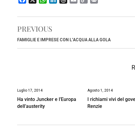
a
h
i
h
m
o
r
c
a
n
r
a
p
i
e
t
k
e
i
y
n
PREVIOUS
b
s
e
a
l
L
t
o
A
d
d
i
FAMIGLIE E IMPRESE CON L’ACQUA ALLA GOLA
o
p
I
s
n
k
p
n
k
R
Luglio 17, 2014
Agosto 1, 2014
Ha vinto Juncker e l’Europa
I richiami vivi del gov
dell’austerity
Renzie