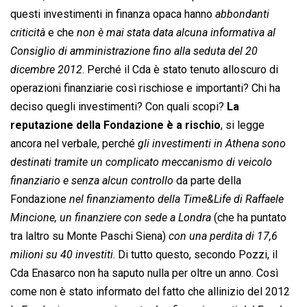
questi investimenti in finanza opaca hanno 
abbondanti
criticità
 e che 
non è mai stata data alcuna informativa al
Consiglio di amministrazione fino alla seduta del 20
dicembre 2012
. Perché il Cda è stato tenuto alloscuro di
operazioni finanziarie così rischiose e importanti? Chi ha
deciso quegli investimenti? Con quali scopi?
La
reputazione della Fondazione è a rischio
, si legge
ancora nel verbale, perché 
gli investimenti in Athena sono
destinati tramite un complicato meccanismo di veicolo
finanziario e senza alcun controllo
 da parte della
Fondazione 
nel finanziamento della Time&Life di Raffaele
Mincione, un finanziere con sede a Londra
 (che ha puntato
tra laltro su Monte Paschi Siena) 
con una perdita di 17,6
milioni su 40 investiti
. Di tutto questo, secondo Pozzi, il
Cda Enasarco non ha saputo nulla per oltre un anno. Così
come non è stato informato del fatto che allinizio del 2012