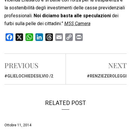
la sostenibilità degli investimenti delle casse previdenziali
professionali.
Noi diciamo basta alle speculazioni
dei
furbi sulla pelle dei cittadini.”
M5S Camera
F
X
W
L
T
E
C
P
a
h
i
h
m
o
r
c
a
n
r
a
p
i
e
t
k
e
i
y
n
PREVIOUS
NEXT
b
s
e
a
l
L
t
o
A
d
d
i
#GLIELOCHIEDESILVIO /2
#RENZIEZEROLEGGI
o
p
I
s
n
k
p
n
k
RELATED POST
Ottobre 11, 2014