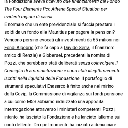
la Fondazione 
aveva ricevuto due finanziamenti dal Fondo
The Four Elements Pcc Athena Special Situation per
evidenti ragioni di cassa
.
E normale che un ente previdenziale si faccia prestare i
soldi da un fondo alle Mauritius per pagare le pensioni?
Vengono persino evocati gli investimenti da 65 milioni nei
Fondi Algebris
(che fa capo a
Davide Serra
, il finanziere
amico di Renzie) e Globersel, precedenti la nomina di
Pozzi, che sarebbero stati deliberati 
senza coinvolgere il
Consiglio di amministrazione e sono stati illegittimamente
iscritti nella liquidità della Fondazione
. Il portafoglio di
strumenti speculativi Enasarco è finito anche nel mirino
della
Covip
, la Commissione di vigilanza sui fondi pensione
a cui come M5S abbiamo indirizzato una apposita
interrrogazione attraverso i ministeri competenti. Pozzi,
intanto, ha lasciato la Fondazione e ha lanciato lallarme sui
conti dellente. Da quel momento ha iniziato a denunciare