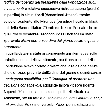
ratifica delloperato del presidente della Fondazione sugli
investimenti
 e relativa successiva ristrutturazione (perché
in perdita) in alcuni fondi (denominati Athena) tramite
veicolo residente alle Mauritius (paradiso fiscale in black
list della Banca dItalia): 70 milioni di euro. Peccato che in
quel Cda di dicembre, secondo Pozzi, non fosse stato
approvato 
alcun punto allordine del giorno recante questo
argomento
.
In quella data era stata sì consegnata uninformativa sulla
ristrutturazione dellinvestimento, ma il presidente della
Fondazione aveva portato a votazione la relazione senza
che ciò fosse previsto dallOrdine del giorno e quindi 
senza
unadeguata possibilità, per il Consiglio, di prendere una
decisione consapevole
, aggiunge lallora vicepresidente.
A questi 70 milioni si sommano quelle effettuate da
Anthracite, per un totale di 185,8 milioni 
ora svalutati a 155,5
milioni
, dice Pozzi nel verbale. Pozzi poi ribadisce che