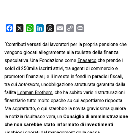
F
X
W
L
T
E
C
P
a
h
i
h
m
o
r
c
a
n
r
a
p
i
“Contributi versati dai lavoratori per la propria pensione che
e
t
k
e
i
y
n
vengono giocati allegramente alla roulette della finanza
b
s
e
a
l
L
t
speculativa. Una Fondazione come
Enasarco
che prende i
o
A
d
d
i
soldi di 250mila iscritti attivi, tra agenti di commercio e
o
p
I
s
n
promotori finanziari, e li investe in fondi in paradisi fiscali,
k
p
n
k
tra cui 
Anthracite
, unobbligazione strutturata garantita dalla
fallita
Lehman Brothers
, che ha subito varie ristrutturazioni
finanziarie tutte molto opache su cui aspettiamo risposta.
Ma soprattutto, e qui starebbe la novità gravissima qualora
la notizia risultasse vera, un
Consiglio di amministrazione
che non sarebbe stato informato di investimenti
rischiosi
operati dal management della cassa