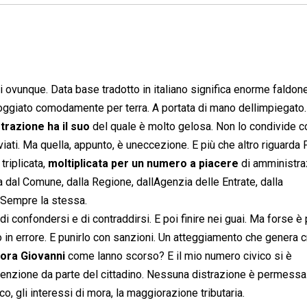
ti ovunque. Data base tradotto in italiano significa enorme faldone
oggiato comodamente per terra. A portata di mano dellimpiegato.
trazione ha il suo
del quale è molto gelosa. Non lo condivide c
iati. Ma quella, appunto, è uneccezione. E più che altro riguarda 
triplicata,
moltiplicata per un numero a piacere
di amministra
ta dal Comune, dalla Regione, dallAgenzia delle Entrate, dalla
. Sempre la stessa.
i confondersi e di contraddirsi. E poi finire nei guai. Ma forse è
no in errore. E punirlo con sanzioni. Un atteggiamento che genera cr
cora Giovanni
come lanno scorso? E il mio numero civico si è
nzione da parte del cittadino. Nessuna distrazione è permessa
o, gli interessi di mora, la maggiorazione tributaria.