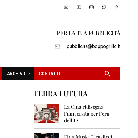
PER LA TUA PUBBLICITÀ
pubblicita@beppegrillo.it
ARCHIVIO
CONTATTI
TERRA FUTURA
2
0
La Cina ridisegna
0
l’università per l’era
5
dell’IA
2
0
Elon Musk: “Tra dieci