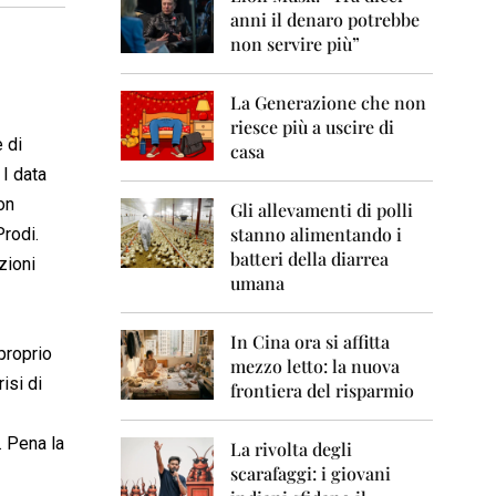
0
anni il denaro potrebbe
6
non servire più”
2
0
La Generazione che non
0
7
riesce più a uscire di
 di
casa
2
 I data
0
on
0
Gli allevamenti di polli
8
stanno alimentando i
Prodi.
batteri della diarrea
zioni
2
umana
0
0
9
In Cina ora si affitta
 proprio
mezzo letto: la nuova
2
isi di
frontiera del risparmio
0
1
0
. Pena la
La rivolta degli
scarafaggi: i giovani
2