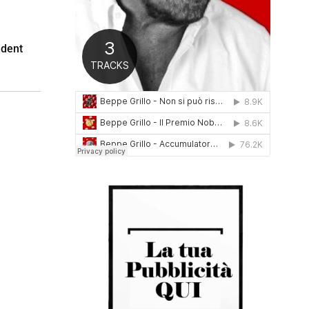
0
1
6
ident