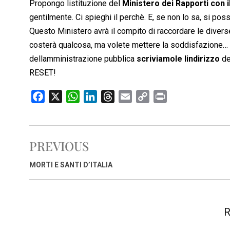
Propongo listituzione del
Ministero dei Rapporti con i
gentilmente. Ci spieghi il perchè. E, se non lo sa, si po
Questo Ministero avrà il compito di raccordare le divers
costerà qualcosa, ma volete mettere la soddisfazione… N
dellamministrazione pubblica
scriviamole lindirizzo
de
RESET!
F
X
W
L
T
E
C
P
a
h
i
h
m
o
r
c
a
n
r
a
p
i
e
t
k
e
i
y
n
PREVIOUS
b
s
e
a
l
L
t
o
A
d
d
i
MORTI E SANTI D’ITALIA
o
p
I
s
n
k
p
n
k
R