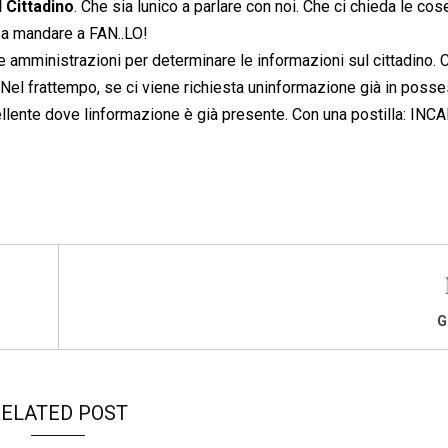
l Cittadino
. Che sia lunico a parlare con noi. Che ci chieda le cos
ssa mandare a FAN..LO!
e amministrazioni per determinare le informazioni sul cittadino. C
el frattempo, se ci viene richiesta uninformazione già in poss
llente dove linformazione è già presente. Con una postilla: INC
G
ELATED POST