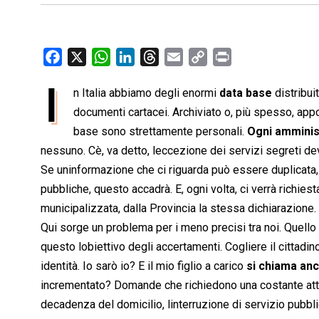
F
X
W
L
T
E
C
P
a
h
i
h
m
o
r
I
n Italia abbiamo degli enormi
data base
distribui
c
a
n
r
a
p
i
e
documenti cartacei. Archiviato o, più spesso, app
t
k
e
i
y
n
b
s
e
a
l
L
t
base sono strettamente personali.
Ogni amminis
o
A
d
d
i
nessuno. Cè, va detto, leccezione dei servizi segreti dev
o
p
I
s
n
Se uninformazione che ci riguarda può essere duplicata, 
k
p
n
k
pubbliche, questo accadrà. E, ogni volta, ci verrà richies
municipalizzata, dalla Provincia la stessa dichiarazione
Qui sorge un problema per i meno precisi tra noi. Quello d
questo lobiettivo degli accertamenti. Cogliere il cittadi
identità. Io sarò io? E il mio figlio a carico
si chiama an
incrementato? Domande che richiedono una costante atte
decadenza del domicilio, linterruzione di servizio pubblic