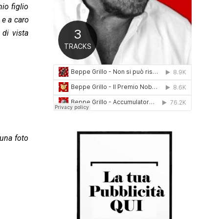
io figlio
0
1
 e a caro
6
di vista
 una foto