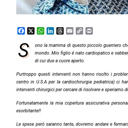
F
X
W
L
T
E
C
P
a
h
i
h
m
o
r
S
ono la mamma di questo piccolo guerriero che 
c
a
n
r
a
p
i
e
mondo. Mio figlio é nato cardiopatico e sebben
t
k
e
i
y
n
b
s
e
a
l
L
t
di cui due a cuore aperto.
o
A
d
d
i
Purtroppo questi interventi non hanno risolto i problem
o
p
I
s
n
centro in U.S.A per la cardiochirurgia pediatrica) ci han
k
p
n
k
interventi chirurgici per cercare di risolvere e speriamo 
Fortunatamente la mia copertura assicurativa personal
esorbitante!!
Le spese però saranno tante, dovremo andare e fermar