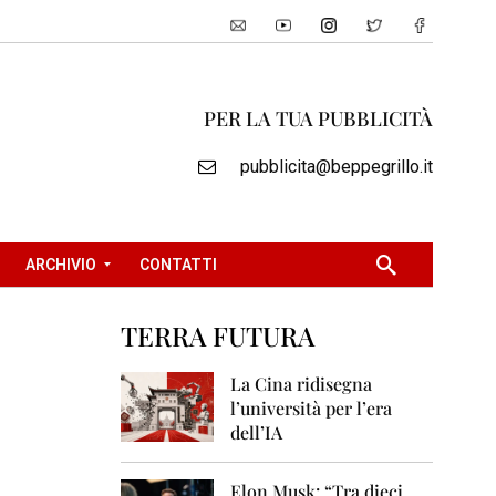
PER LA TUA PUBBLICITÀ
pubblicita@beppegrillo.it
ARCHIVIO
CONTATTI
TERRA FUTURA
2
0
La Cina ridisegna
0
l’università per l’era
5
dell’IA
2
0
Elon Musk: “Tra dieci