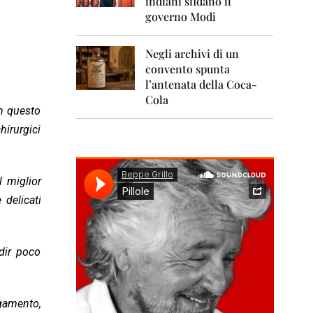
indiani sfidano il
0
1
governo Modi
1
Negli archivi di un
2
0
convento spunta
1
l’antenata della Coca-
2
Cola
in questo
2
hirurgici
0
1
3
l miglior
2
0
 delicati
1
4
2
 dir poco
0
1
5
gamento,
2