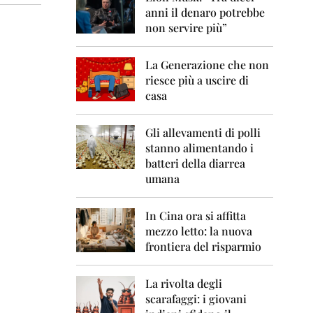
0
anni il denaro potrebbe
6
non servire più”
2
0
La Generazione che non
0
7
riesce più a uscire di
casa
2
0
0
Gli allevamenti di polli
8
stanno alimentando i
batteri della diarrea
2
umana
0
0
9
In Cina ora si affitta
mezzo letto: la nuova
2
frontiera del risparmio
0
1
0
La rivolta degli
scarafaggi: i giovani
2