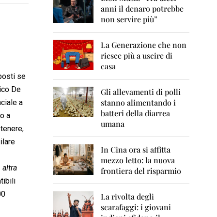
0
anni il denaro potrebbe
6
non servire più”
2
0
La Generazione che non
0
7
riesce più a uscire di
casa
2
 posti se
0
nico De
0
Gli allevamenti di polli
8
stanno alimentando i
ciale a
batteri della diarrea
no a
2
umana
0
 tenere,
0
ilare
9
In Cina ora si affitta
mezzo letto: la nuova
2
altra
frontiera del risparmio
0
ibili
1
0
00
La rivolta degli
scarafaggi: i giovani
2