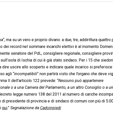
na
“, ma su un vero e proprio divano: a due, tre, addirittura quattro
omo dei record nel sommare incarichi elettivi è al momento Dome
lmente senatore del PdL, consigliere regionale, consigliere provin
l’isola di Ischia di cui è già stato sindaco. Per i 15 che siedo
 a dire uscire allo scoperto e indicare quale incarico si preferisce
so agli “
incompatibili
” non partirà visto che l’organo che deve vig
ma II dell’articolo 122 prevede: “
Nessuno può appartenere
ale o a una Camera del Parlamento, a un altro Consiglio o a un 
l decreto legge numero 138 del 2011 al numero di cariche incompat
 di presidente di provincia e di sindaco di comuni con più di 5.0
li
qui
.”
Segnalazione da
Cadoinpiedi