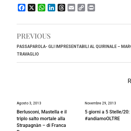
F
X
W
L
T
E
C
P
a
h
i
h
m
o
r
c
a
n
r
a
p
i
e
t
k
e
i
y
n
PREVIOUS
b
s
e
a
l
L
t
o
A
d
d
i
PASSAPAROLA- GLI IMPRESENTABILI AL QUIRINALE – MA
o
p
I
s
n
TRAVAGLIO
k
p
n
k
R
Agosto 3, 2013
Novembre 29, 2013
Berlusconi, Mastella e il
5 giorni a 5 Stelle/20:
triplo salto mortale alla
#andiamoOLTRE
Strapagnàn – di Franca