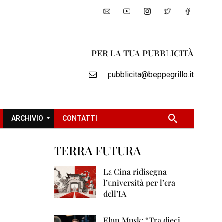
PER LA TUA PUBBLICITÀ
pubblicita@beppegrillo.it
ARCHIVIO
CONTATTI
TERRA FUTURA
2
0
La Cina ridisegna
0
l’università per l’era
5
dell’IA
2
0
Elon Musk: “Tra dieci