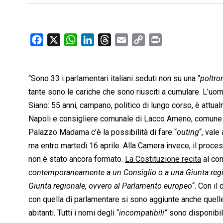
F
X
W
L
T
E
C
P
a
h
i
h
m
o
r
c
a
n
r
a
p
i
“Sono 33 i parlamentari italiani seduti non su una “
e
t
k
e
i
y
n
poltro
b
s
e
a
l
L
t
tante sono le cariche che sono riusciti a cumulare. L’u
o
A
d
d
i
Siano: 55 anni, campano, politico di lungo corso, è attua
o
p
I
s
n
Napoli e consigliere comunale di Lacco Ameno, comune sul
k
p
n
k
Palazzo Madama c’è la possibilità di fare “
outing
“, vale
ma entro martedì 16 aprile. Alla Camera invece, il proces
non è stato ancora formato.
La Costituzione recita
al com
contemporaneamente a un Consiglio o a una Giunta region
Giunta regionale, ovvero al Parlamento europeo
“. Con i
con quella di parlamentare si sono aggiunte anche quelle
abitanti. Tutti i nomi degli “
incompatibili
” sono disponibi